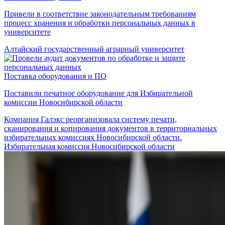
Привели в соответствие законодательным требованиям
процесс хранения и обработки персональных данных в
университете
Алтайский государственный аграрный университет
Поставка оборудования и ПО
Поставили печатное оборудование для Избирательной
комиссии Новосибирской области
Компания Галэкс реорганизовала систему печати,
сканирования и копирования документов в территориальных
избирательных комиссиях Новосибирской области.
Избирательная комиссия Новосибирской области