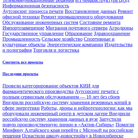
Телекоммуникационные решения
ИТ-инфраструктура ЦОД
Информационная безопасность
Аутсорсинг процесса печати
Восстановление данных
Ремонт
офисной техники
Ремонт промышленного оборудования
Обслуживание инженерных систем
Состояние ремонта
Импортозамещение
Миграция почтового сервера
Агродроны
Государственное управление
Образование
Здравоохранение
Промышленность
Сельское хозяйство
Спортивные и
культурные объекты
Энергетические компании
Издательства
и полиграфия
Торговля и логистика
Смотреть все проекты
Последние проекты
Провели категорирование объектов КИИ для
фармацевтического производства
Аутсорсинг печати с
полным сервисным обслуживанием — 10 лет без сбоев
Внедрили российскую систему хранения резервных копий в
сфере энергетики
Роботы, дроны и нейротехнологии: как мы
оборудовали инженерный центр в детском лагере
Внедрили
российскую систему хранения данных в вузе
Запустили
новую производственную линию в «Актив-Сибирь»
Помогли
Минфину Алтайского края перейти с Microsoft на российские
решения
Оснастили школу-новостройку в Новосибирске