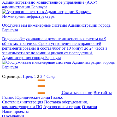
Административно-хозяйственное управление (АХУ)
администрации Барнаула
Инженерная инфраструктура
Обслуживаем инженерные системы Администрации города
Барнаула
Годовое обслуживание и ремонт инженерных систем на 9
объектах заказчика. Сроки устранения неисправностей
регламентированы и составляют от 10 минут до 24 часов в
зависимости от поломки и рисков от последствий.
Администрация города Барнаула
Страницы:
Пред.
1
2
3
4
След.
Связаться с нами
Все сайты
Галэкс
Юридические лица Галэкс
Системная интеграция
Поставка оборудования,
комплектующих и ПО
Аутсорсинг и сервис
Отрасли
Наши проекты
О компании