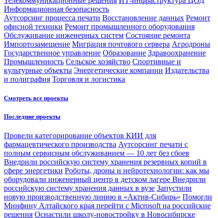
Телекоммуникационные решения
ИТ-инфраструктура ЦОД
Информационная безопасность
Аутсорсинг процесса печати
Восстановление данных
Ремонт
офисной техники
Ремонт промышленного оборудования
Обслуживание инженерных систем
Состояние ремонта
Импортозамещение
Миграция почтового сервера
Агродроны
Государственное управление
Образование
Здравоохранение
Промышленность
Сельское хозяйство
Спортивные и
культурные объекты
Энергетические компании
Издательства
и полиграфия
Торговля и логистика
Смотреть все проекты
Последние проекты
Провели категорирование объектов КИИ для
фармацевтического производства
Аутсорсинг печати с
полным сервисным обслуживанием — 10 лет без сбоев
Внедрили российскую систему хранения резервных копий в
сфере энергетики
Роботы, дроны и нейротехнологии: как мы
оборудовали инженерный центр в детском лагере
Внедрили
российскую систему хранения данных в вузе
Запустили
новую производственную линию в «Актив-Сибирь»
Помогли
Минфину Алтайского края перейти с Microsoft на российские
решения
Оснастили школу-новостройку в Новосибирске