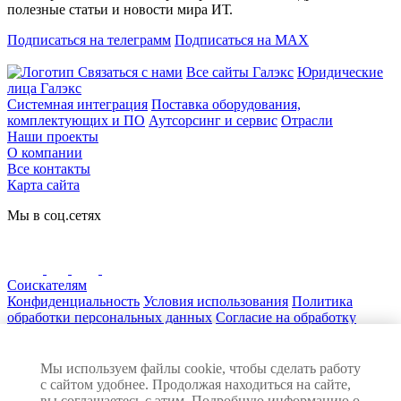
полезные статьи и новости мира ИТ.
Подписаться на телеграмм
Подписаться на MAX
Связаться с нами
Все сайты Галэкс
Юридические
лица Галэкс
Системная интеграция
Поставка оборудования,
комплектующих и ПО
Аутсорсинг и сервис
Отрасли
Наши проекты
О компании
Все контакты
Карта сайта
Мы в соц.сетях
Соискателям
Конфиденциальность
Условия использования
Политика
обработки персональных данных
Согласие на обработку
персональных данных
Нашли ошибку на сайте? Сообщите нам! Выделите текст с
ошибкой и нажмите Ctrl+Enter
Мы используем файлы cookie, чтобы сделать работу
© 2026 ГАЛЭКС. Все права защищены
с сайтом удобнее. Продолжая находиться на сайте,
Разработка сайта:
вы соглашаетесь с этим. Подробную информацию о