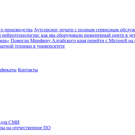
о производства
Аутсорсинг печати с полным сервисным обслуж
и нейротехнологии: как мы оборудовали инженерный центр в де
ирь»
Помогли Минфину Алтайского края перейти с Microsoft на
чатной техники в университете
ификаты
Контакты
 для СМИ
ры на отечественное ПО