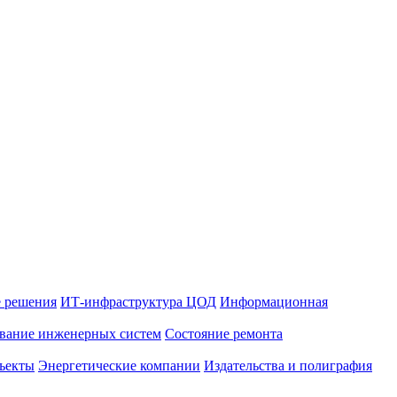
 решения
ИТ-инфраструктура ЦОД
Информационная
вание инженерных систем
Состояние ремонта
ъекты
Энергетические компании
Издательства и полиграфия