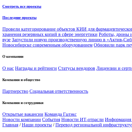
Смотреть все проекты
Последние проекты
Провели категорирование объектов КИИ для фармацевтическог
хранения резервных копий в сфере энергетики
Роботы, дроны 
вузе
Запустили новую производственную линию в «Актив-Сиб
Новосибирске современным оборудованием
Обновили парк пе
О компании
О нас
Награды и рейтинги
Статусы вендоров
Лицензии и серт
Компания и общество
Партнерство
Социальная ответственность
Компания и сотрудники
Открытые вакансии
Команда Галэкс
Новости компании
События
Новости ИТ-отрасли
Информация
Главная
/
Наши проекты
/
Перевод региональной инфраструкту