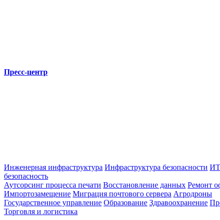
Пресс-центр
Инженерная инфраструктура
Инфраструктура безопасности
ИТ
безопасность
Аутсорсинг процесса печати
Восстановление данных
Ремонт о
Импортозамещение
Миграция почтового сервера
Агродроны
Государственное управление
Образование
Здравоохранение
Пр
Торговля и логистика