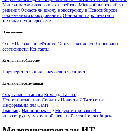
Минфину Алтайского края перейти с Microsoft на российские
решения
Оснастили школу-новостройку в Новосибирске
современным оборудованием
Обновили парк печатной
техники в университете
О компании
О нас
Награды и рейтинги
Статусы вендоров
Лицензии и
сертификаты
Контакты
Компания и общество
Партнерство
Социальная ответственность
Компания и сотрудники
Открытые вакансии
Команда Галэкс
Новости компании
События
Новости ИТ-отрасли
Информация для СМИ
Главная
/
Наши проекты
/
Модернизировали ИТ-
инфраструктуру крупной аптечной сети Новосибирска
Модернизировали ИТ-