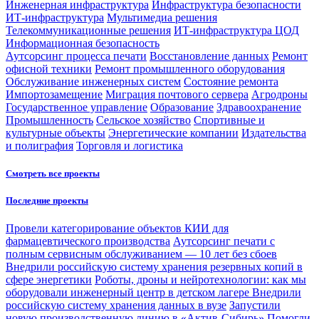
Инженерная инфраструктура
Инфраструктура безопасности
ИТ-инфраструктура
Мультимедиа решения
Телекоммуникационные решения
ИТ-инфраструктура ЦОД
Информационная безопасность
Аутсорсинг процесса печати
Восстановление данных
Ремонт
офисной техники
Ремонт промышленного оборудования
Обслуживание инженерных систем
Состояние ремонта
Импортозамещение
Миграция почтового сервера
Агродроны
Государственное управление
Образование
Здравоохранение
Промышленность
Сельское хозяйство
Спортивные и
культурные объекты
Энергетические компании
Издательства
и полиграфия
Торговля и логистика
Смотреть все проекты
Последние проекты
Провели категорирование объектов КИИ для
фармацевтического производства
Аутсорсинг печати с
полным сервисным обслуживанием — 10 лет без сбоев
Внедрили российскую систему хранения резервных копий в
сфере энергетики
Роботы, дроны и нейротехнологии: как мы
оборудовали инженерный центр в детском лагере
Внедрили
российскую систему хранения данных в вузе
Запустили
новую производственную линию в «Актив-Сибирь»
Помогли