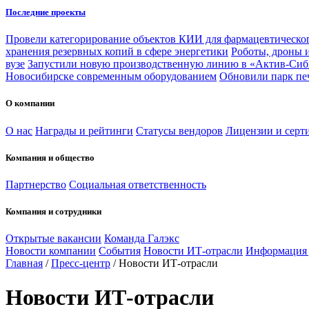
Последние проекты
Провели категорирование объектов КИИ для фармацевтическог
хранения резервных копий в сфере энергетики
Роботы, дроны 
вузе
Запустили новую производственную линию в «Актив-Сиб
Новосибирске современным оборудованием
Обновили парк пе
О компании
О нас
Награды и рейтинги
Статусы вендоров
Лицензии и серт
Компания и общество
Партнерство
Социальная ответственность
Компания и сотрудники
Открытые вакансии
Команда Галэкс
Новости компании
События
Новости ИТ-отрасли
Информация
Главная
/
Пресс-центр
/
Новости ИТ-отрасли
Новости ИТ-отрасли