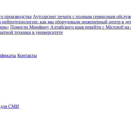
о производства
Аутсорсинг печати с полным сервисным обслуж
и нейротехнологии: как мы оборудовали инженерный центр в де
ирь»
Помогли Минфину Алтайского края перейти с Microsoft на
чатной техники в университете
ификаты
Контакты
 для СМИ