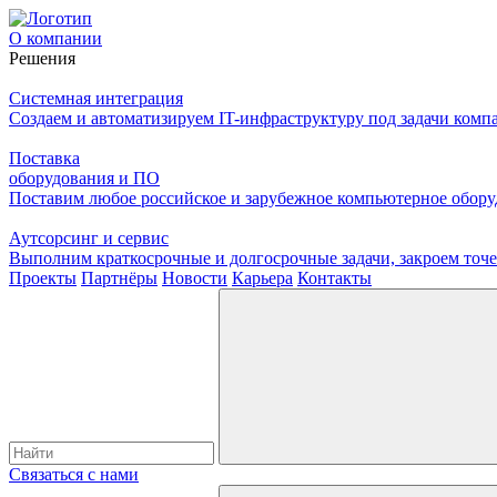
О компании
Решения
Системная интеграция
Создаем и автоматизируем IT-инфраструктуру под задачи комп
Поставка
оборудования и ПО
Поставим любое российское и зарубежное компьютерное оборуд
Аутсорсинг и сервис
Выполним краткосрочные и долгосрочные задачи, закроем то
Проекты
Партнёры
Новости
Карьера
Контакты
Связаться с нами