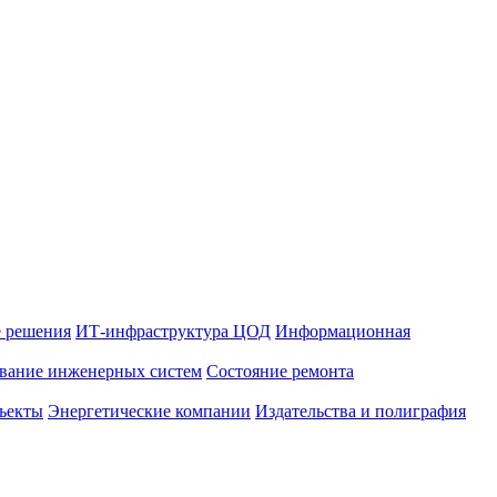
 решения
ИТ-инфраструктура ЦОД
Информационная
вание инженерных систем
Состояние ремонта
ъекты
Энергетические компании
Издательства и полиграфия