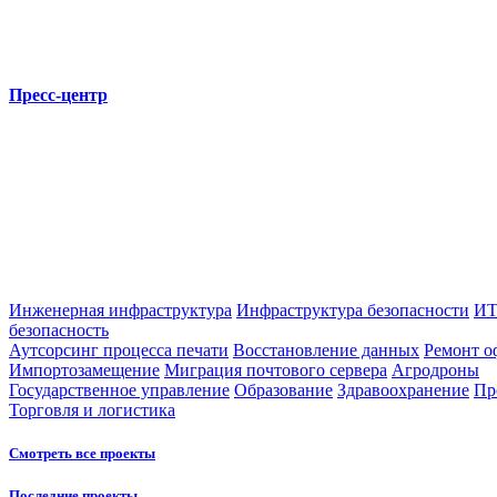
Пресс-центр
Инженерная инфраструктура
Инфраструктура безопасности
ИТ
безопасность
Аутсорсинг процесса печати
Восстановление данных
Ремонт о
Импортозамещение
Миграция почтового сервера
Агродроны
Государственное управление
Образование
Здравоохранение
Пр
Торговля и логистика
Смотреть все проекты
Последние проекты