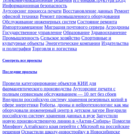
Телекоммуникационные решения
ИТ-инфраструктура ЦОД
Информационная безопасность
Аутсорсинг процесса печати
Восстановление данных
Ремонт
офисной техники
Ремонт промышленного оборудования
Обслуживание инженерных систем
Состояние ремонта
Импортозамещение
Миграция почтового сервера
Агродроны
Государственное управление
Образование
Здравоохранение
Промышленность
Сельское хозяйство
Спортивные и
культурные объекты
Энергетические компании
Издательства
и полиграфия
Торговля и логистика
Смотреть все проекты
Последние проекты
Провели категорирование объектов КИИ для
фармацевтического производства
Аутсорсинг печати с
полным сервисным обслуживанием — 10 лет без сбоев
Внедрили российскую систему хранения резервных копий в
сфере энергетики
Роботы, дроны и нейротехнологии: как мы
оборудовали инженерный центр в детском лагере
Внедрили
российскую систему хранения данных в вузе
Запустили
новую производственную линию в «Актив-Сибирь»
Помогли
Минфину Алтайского края перейти с Microsoft на российские
решения
Оснастили школу-новостройку в Новосибирске