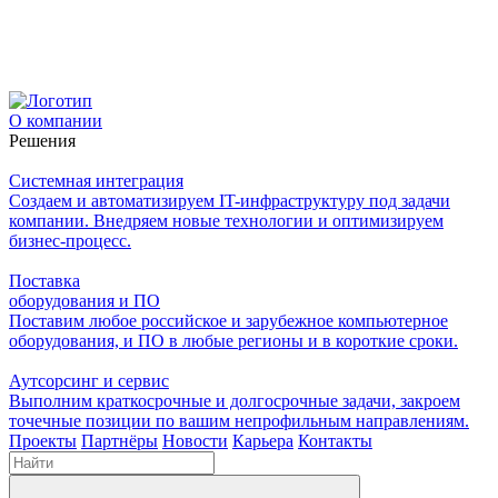
О компании
Решения
Системная интеграция
Создаем и автоматизируем IT-инфраструктуру под задачи
компании. Внедряем новые технологии и оптимизируем
бизнес-процесс.
Поставка
оборудования и ПО
Поставим любое российское и зарубежное компьютерное
оборудования, и ПО в любые регионы и в короткие сроки.
Аутсорсинг и сервис
Выполним краткосрочные и долгосрочные задачи, закроем
точечные позиции по вашим непрофильным направлениям.
Проекты
Партнёры
Новости
Карьера
Контакты