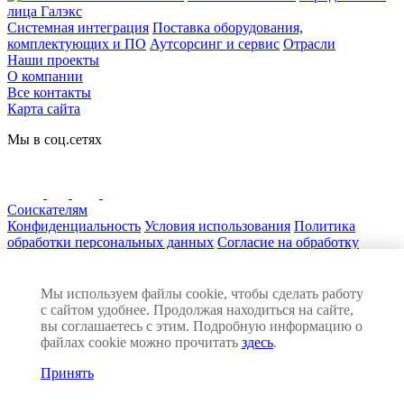
лица Галэкс
Системная интеграция
Поставка оборудования,
комплектующих и ПО
Аутсорсинг и сервис
Отрасли
Наши проекты
О компании
Все контакты
Карта сайта
Мы в соц.сетях
Соискателям
Конфиденциальность
Условия использования
Политика
обработки персональных данных
Согласие на обработку
персональных данных
Нашли ошибку на сайте? Сообщите нам! Выделите текст с
ошибкой и нажмите Ctrl+Enter
Мы используем файлы cookie, чтобы сделать работу
© 2026 ГАЛЭКС. Все права защищены
с сайтом удобнее. Продолжая находиться на сайте,
Разработка сайта:
вы соглашаетесь с этим. Подробную информацию о
файлах cookie можно прочитать
здесь
.
Принять