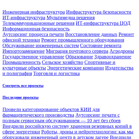
Инженерная инфраструктура
Инфраструктура безопасности
ИТ-инфраструктура
Мультимедиа решения
Телекоммуникационные решения
ИТ-инфраструктура ЦОД
Информационная безопасность
Аутсорсинг процесса печати
Восстановление данных
Ремонт
офисной техники
Ремонт промышленного оборудования
Обслуживание инженерных систем
Состояние ремонта
Импортозамещение
Миграция почтового сервера
Агродроны
Государственное управление
Образование
Здравоохранение
Промышленность
Сельское хозяйство
Спортивные и
культурные объекты
Энергетические компании
Издательства
и полиграфия
Торговля и логистика
Смотреть все проекты
Последние проекты
Провели категорирование объектов КИИ для
фармацевтического производства
Аутсорсинг печати с
полным сервисным обслуживанием — 10 лет без сбоев
Внедрили российскую систему хранения резервных копий в
сфере энергетики
Роботы, дроны и нейротехнологии: как мы
оборудовали инженерный центр в детском лагере
Внедрили