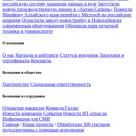
российскую систему хранения данных в вузе
Запустили
новую производственную линию в «Актив-Сибирь»
Помогли
Минфину Алтайского края перейти с Microsoft на российские
решения
Оснастили школу-новостройку в Новосибирске
современным оборудованием
Обновили парк печатной
техники в университете
О компании
О нас
Награды и рейтинги
Статусы вендоров
Лицензии и
сертификаты
Контакты
Компания и общество
Партнерство
Социальная ответственность
Компания и сотрудники
Открытые вакансии
Команда Галэкс
Новости компании
События
Новости ИТ-отрасли
Информация для СМИ
Главная
/
Наши проекты
/
Обработали 300 гектаров
подсолнечника с помощью агродронов