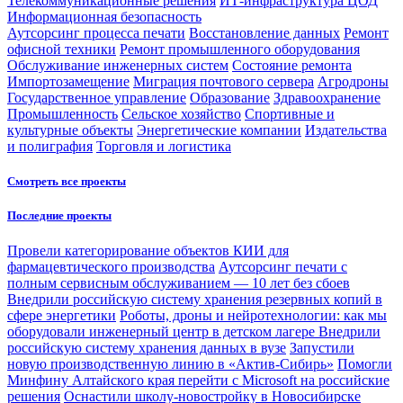
Телекоммуникационные решения
ИТ-инфраструктура ЦОД
Информационная безопасность
Аутсорсинг процесса печати
Восстановление данных
Ремонт
офисной техники
Ремонт промышленного оборудования
Обслуживание инженерных систем
Состояние ремонта
Импортозамещение
Миграция почтового сервера
Агродроны
Государственное управление
Образование
Здравоохранение
Промышленность
Сельское хозяйство
Спортивные и
культурные объекты
Энергетические компании
Издательства
и полиграфия
Торговля и логистика
Смотреть все проекты
Последние проекты
Провели категорирование объектов КИИ для
фармацевтического производства
Аутсорсинг печати с
полным сервисным обслуживанием — 10 лет без сбоев
Внедрили российскую систему хранения резервных копий в
сфере энергетики
Роботы, дроны и нейротехнологии: как мы
оборудовали инженерный центр в детском лагере
Внедрили
российскую систему хранения данных в вузе
Запустили
новую производственную линию в «Актив-Сибирь»
Помогли
Минфину Алтайского края перейти с Microsoft на российские
решения
Оснастили школу-новостройку в Новосибирске