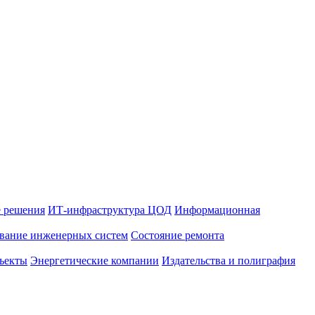
 решения
ИТ-инфраструктура ЦОД
Информационная
вание инженерных систем
Состояние ремонта
ъекты
Энергетические компании
Издательства и полиграфия