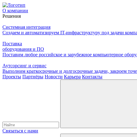
О компании
Решения
Системная интеграция
Создаем и автоматизируем IT-инфраструктуру под задачи комп
Поставка
оборудования и ПО
Поставим любое российское и зарубежное компьютерное оборуд
Аутсорсинг и сервис
Выполним краткосрочные и долгосрочные задачи, закроем то
Проекты
Партнёры
Новости
Карьера
Контакты
Связаться с нами