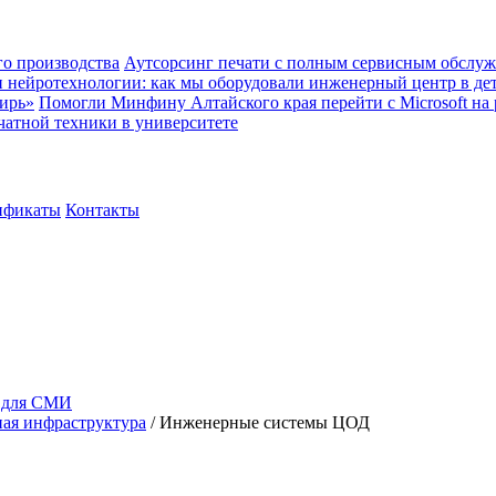
о производства
Аутсорсинг печати с полным сервисным обслуж
и нейротехнологии: как мы оборудовали инженерный центр в де
ирь»
Помогли Минфину Алтайского края перейти с Microsoft на
чатной техники в университете
ификаты
Контакты
 для СМИ
ая инфраструктура
/
Инженерные системы ЦОД