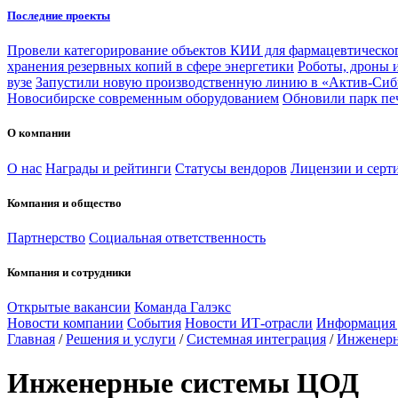
Последние проекты
Провели категорирование объектов КИИ для фармацевтическог
хранения резервных копий в сфере энергетики
Роботы, дроны 
вузе
Запустили новую производственную линию в «Актив-Сиб
Новосибирске современным оборудованием
Обновили парк пе
О компании
О нас
Награды и рейтинги
Статусы вендоров
Лицензии и серт
Компания и общество
Партнерство
Социальная ответственность
Компания и сотрудники
Открытые вакансии
Команда Галэкс
Новости компании
События
Новости ИТ-отрасли
Информация
Главная
/
Решения и услуги
/
Системная интеграция
/
Инженерн
Инженерные системы ЦОД