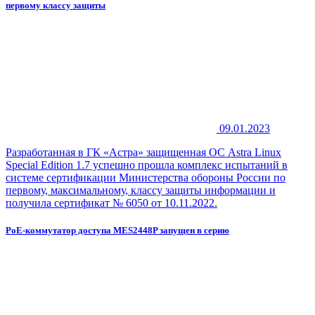
первому классу защиты
09.01.2023
Разработанная в ГК «Астра» защищенная ОС Astra Linux
Special Edition 1.7 успешно прошла комплекс испытаний в
системе сертификации Министерства обороны России по
первому, максимальному, классу защиты информации и
получила сертификат № 6050 от 10.11.2022.
PoE-коммутатор доступа MES2448P запущен в серию