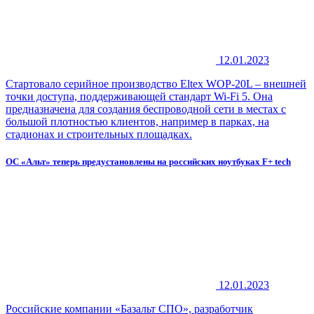
12.01.2023
Стартовало серийное производство Eltex WOP-20L – внешней
точки доступа, поддерживающей стандарт Wi-Fi 5. Она
предназначена для создания беспроводной сети в местах с
большой плотностью клиентов, например в парках, на
стадионах и строительных площадках.
ОС «Альт» теперь предустановлены на российских ноутбуках F+ tech
12.01.2023
Российские компании «Базальт СПО», разработчик