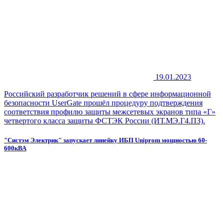
19.01.2023
Российский разработчик решений в сфере информационной
безопасности UserGate прошёл процедуру подтверждения
соответствия профилю защиты межсетевых экранов типа «Г»
четвертого класса защиты ФСТЭК России (ИТ.МЭ.Г4.ПЗ).
"Систэм Электрик" запускает линейку ИБП Uniprom мощностью 60-
600кВА