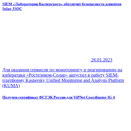
SIEM «Лаборатории Касперского» обеспечит безопасность клиентов
Solar JSOC
26.01.2023
Для оказания сервисов по мониторингу и реагированию на
кибератаки «Ростелеком-Солар» запустил в работу SIEM-
платформу Kaspersky Unified Monitoring and Analysis Platform
(KUMA)
Получен сертификат ФСТЭК России для ViPNet Coordinator IG 4