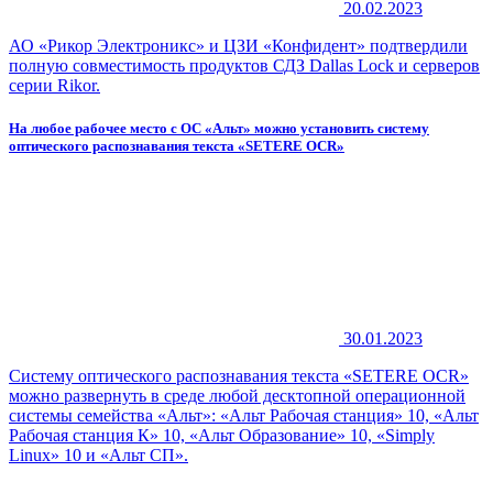
20.02.2023
АО «Рикор Электроникс» и ЦЗИ «Конфидент» подтвердили
полную совместимость продуктов СДЗ Dallas Lock и серверов
серии Rikor.
На любое рабочее место с ОС «Альт» можно установить систему
оптического распознавания текста «SETERE OCR»
30.01.2023
Систему оптического распознавания текста «SETERE OCR»
можно развернуть в среде любой десктопной операционной
системы семейства «Альт»: «Альт Рабочая станция» 10, «Альт
Рабочая станция К» 10, «Альт Образование» 10, «Simply
Linux» 10 и «Альт СП».