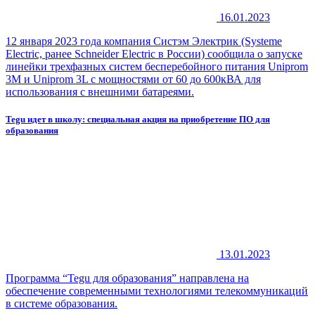
16.01.2023
12 января 2023 года компания Систэм Электрик (Systeme
Electric, ранее Schneider Electric в России) сообщила о запуске
линейки трехфазных систем бесперебойного питания Uniprom
3M и Uniprom 3L с мощностями от 60 до 600кВА для
использования с внешними батареями.
Tegu идет в школу: специальная акция на приобретение ПО для
образования
13.01.2023
Программа “Tegu для образования” направлена на
обеспечение современными технологиями телекоммуникаций
в системе образования.