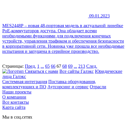
09.01.2023
MES2448Р – новая 48-портовая модель в актуальной линейке
PoE-коммутаторов доступа. Она обладает всеми
необходимыми функциями для подключения конечных
устройств, управления трафиком и обеспечения безопасности
в корпоративной сети. Новинка уже прошла все необходимые
испытания и запущена в серийное производство.
Страницы:
Пред.
1
...
65
66
67
68
69
...
213
След.
Связаться с нами
Все сайты Галэкс
Юридические
лица Галэкс
Системная интеграция
Поставка оборудования,
комплектующих и ПО
Аутсорсинг и сервис
Отрасли
Наши проекты
О компании
Все контакты
Карта сайта
Мы в соц.сетях