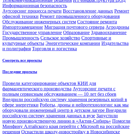
Телекоммуникационные решения
ИТ-инфраструктура ЦОД
Информационная безопасность
Аутсорсинг процесса печати
Восстановление данных
Ремонт
офисной техники
Ремонт промышленного оборудования
Обслуживание инженерных систем
Состояние ремонта
Импортозамещение
Миграция почтового сервера
Агродроны
Государственное управление
Образование
Здравоохранение
Промышленность
Сельское хозяйство
Спортивные и
культурные объекты
Энергетические компании
Издательства
и полиграфия
Торговля и логистика
Смотреть все проекты
Последние проекты
Провели категорирование объектов КИИ для
фармацевтического производства
Аутсорсинг печати с
полным сервисным обслуживанием — 10 лет без сбоев
Внедрили российскую систему хранения резервных копий в
сфере энергетики
Роботы, дроны и нейротехнологии: как мы
оборудовали инженерный центр в детском лагере
Внедрили
российскую систему хранения данных в вузе
Запустили
новую производственную линию в «Актив-Сибирь»
Помогли
Минфину Алтайского края перейти с Microsoft на российские
решения
Оснастили школу-новостройку в Новосибирске