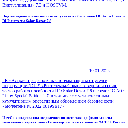
Виртуализация» 7.3 и HOSTVM.
Подтверждена совместимость актуальных обновлений ОС Astra Linux и
DLP-системы Solar Dozor 7.8
19.01.2023
ГК «Астра» и разработчик системы защиты от утечек
информации (DLP) «Ростелеком-Солар» завершили серию
тестов работоспособности ПО Solar Dozor 7.8 в среде ОС Astra
Linux Special Edition 1.7, в том числе с установленным
кумулятивным оперативным обновлением безопасности
«Бюллетень № 2022-0819SE17».
UserGate получил подтверждение соответствия профилю защиты
межсетевого экрана типа «Г» четвертого класса защиты ФСТЭК России