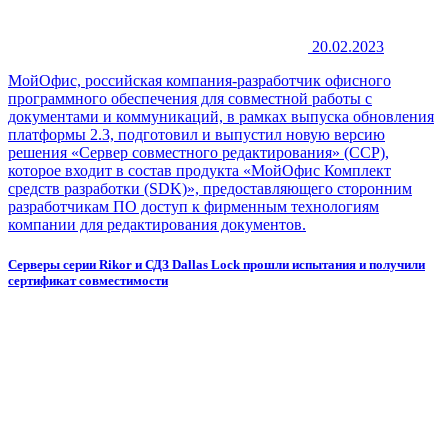
20.02.2023
МойОфис, российская компания-разработчик офисного
программного обеспечения для совместной работы с
документами и коммуникаций, в рамках выпуска обновления
платформы 2.3, подготовил и выпустил новую версию
решения «Сервер совместного редактирования» (ССР),
которое входит в состав продукта «МойОфис Комплект
средств разработки (SDK)», предоставляющего сторонним
разработчикам ПО доступ к фирменным технологиям
компании для редактирования документов.
Серверы серии Rikor и СДЗ Dallas Lock прошли испытания и получили
сертификат совместимости