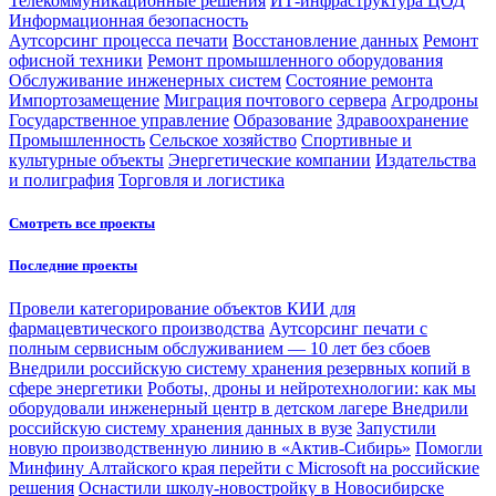
Телекоммуникационные решения
ИТ-инфраструктура ЦОД
Информационная безопасность
Аутсорсинг процесса печати
Восстановление данных
Ремонт
офисной техники
Ремонт промышленного оборудования
Обслуживание инженерных систем
Состояние ремонта
Импортозамещение
Миграция почтового сервера
Агродроны
Государственное управление
Образование
Здравоохранение
Промышленность
Сельское хозяйство
Спортивные и
культурные объекты
Энергетические компании
Издательства
и полиграфия
Торговля и логистика
Смотреть все проекты
Последние проекты
Провели категорирование объектов КИИ для
фармацевтического производства
Аутсорсинг печати с
полным сервисным обслуживанием — 10 лет без сбоев
Внедрили российскую систему хранения резервных копий в
сфере энергетики
Роботы, дроны и нейротехнологии: как мы
оборудовали инженерный центр в детском лагере
Внедрили
российскую систему хранения данных в вузе
Запустили
новую производственную линию в «Актив-Сибирь»
Помогли
Минфину Алтайского края перейти с Microsoft на российские
решения
Оснастили школу-новостройку в Новосибирске