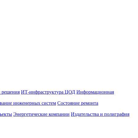
 решения
ИТ-инфраструктура ЦОД
Информационная
вание инженерных систем
Состояние ремонта
ъекты
Энергетические компании
Издательства и полиграфия