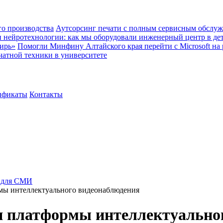
о производства
Аутсорсинг печати с полным сервисным обслуж
и нейротехнологии: как мы оборудовали инженерный центр в де
ирь»
Помогли Минфину Алтайского края перейти с Microsoft на
чатной техники в университете
ификаты
Контакты
 для СМИ
рмы интеллектуального видеонаблюдения
ля платформы интеллектуально