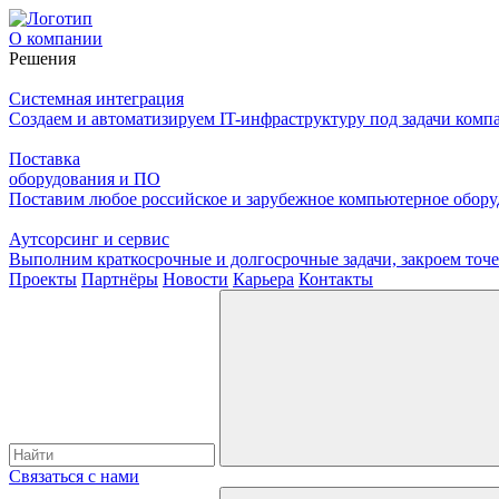
О компании
Решения
Системная интеграция
Создаем и автоматизируем IT-инфраструктуру под задачи комп
Поставка
оборудования и ПО
Поставим любое российское и зарубежное компьютерное оборуд
Аутсорсинг и сервис
Выполним краткосрочные и долгосрочные задачи, закроем то
Проекты
Партнёры
Новости
Карьера
Контакты
Связаться с нами