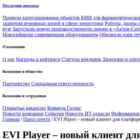
Последние проекты
Провели категорирование объектов КИИ для фармацевтическог
хранения резервных копий в сфере энергетики
Роботы, дроны 
вузе
Запустили новую производственную линию в «Актив-Сиб
Новосибирске современным оборудованием
Обновили парк пе
О компании
О нас
Награды и рейтинги
Статусы вендоров
Лицензии и серт
Компания и общество
Партнерство
Социальная ответственность
Компания и сотрудники
Открытые вакансии
Команда Галэкс
Новости компании
События
Новости ИТ-отрасли
Информация
Главная
/
Пресс-центр
/
EVI Player – новый клиент для платфо
EVI Player – новый клиент д