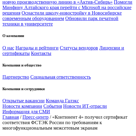
новую производственную линию в «Актив-Сибирь»
Помогли
Минфину Алтайского края перейти с Microsoft на российские
решения
Оснастили школу-новостройку в Новосибирске
современным оборудованием
Обновили парк печатной
техники в университете
О компании
О нас
Награды и рейтинги
Статусы вендоров
Лицензии и
сертификаты
Контакты
Компания и общество
Партнерство
Социальная ответственность
Компания и сотрудники
Открытые вакансии
Команда Галэкс
Новости компании
События
Новости ИТ-отрасли
Информация для СМИ
Главная
/
Пресс-центр
/
«Континент 4» получил сертификат
соответствия ФСТЭК России по требованиям к
многофункциональным межсетевым экранам