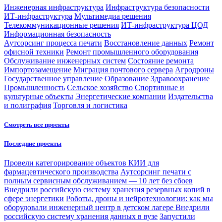
Инженерная инфраструктура
Инфраструктура безопасности
ИТ-инфраструктура
Мультимедиа решения
Телекоммуникационные решения
ИТ-инфраструктура ЦОД
Информационная безопасность
Аутсорсинг процесса печати
Восстановление данных
Ремонт
офисной техники
Ремонт промышленного оборудования
Обслуживание инженерных систем
Состояние ремонта
Импортозамещение
Миграция почтового сервера
Агродроны
Государственное управление
Образование
Здравоохранение
Промышленность
Сельское хозяйство
Спортивные и
культурные объекты
Энергетические компании
Издательства
и полиграфия
Торговля и логистика
Смотреть все проекты
Последние проекты
Провели категорирование объектов КИИ для
фармацевтического производства
Аутсорсинг печати с
полным сервисным обслуживанием — 10 лет без сбоев
Внедрили российскую систему хранения резервных копий в
сфере энергетики
Роботы, дроны и нейротехнологии: как мы
оборудовали инженерный центр в детском лагере
Внедрили
российскую систему хранения данных в вузе
Запустили