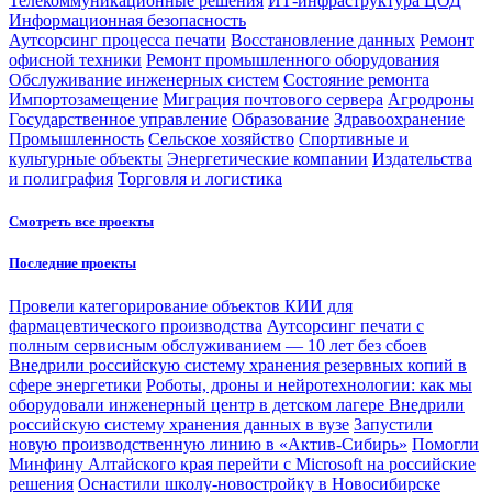
Телекоммуникационные решения
ИТ-инфраструктура ЦОД
Информационная безопасность
Аутсорсинг процесса печати
Восстановление данных
Ремонт
офисной техники
Ремонт промышленного оборудования
Обслуживание инженерных систем
Состояние ремонта
Импортозамещение
Миграция почтового сервера
Агродроны
Государственное управление
Образование
Здравоохранение
Промышленность
Сельское хозяйство
Спортивные и
культурные объекты
Энергетические компании
Издательства
и полиграфия
Торговля и логистика
Смотреть все проекты
Последние проекты
Провели категорирование объектов КИИ для
фармацевтического производства
Аутсорсинг печати с
полным сервисным обслуживанием — 10 лет без сбоев
Внедрили российскую систему хранения резервных копий в
сфере энергетики
Роботы, дроны и нейротехнологии: как мы
оборудовали инженерный центр в детском лагере
Внедрили
российскую систему хранения данных в вузе
Запустили
новую производственную линию в «Актив-Сибирь»
Помогли
Минфину Алтайского края перейти с Microsoft на российские
решения
Оснастили школу-новостройку в Новосибирске