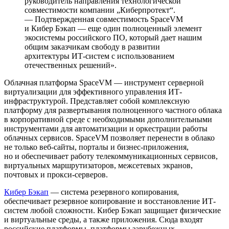
руководитель направления технологической
совместимости компании „Киберпротект“.
— Подтвержденная совместимость SpaceVM
и Кибер Бэкап — еще один полноценный элемент
экосистемы российского ПО, который дает нашим
общим заказчикам свободу в развитии
архитектуры ИТ-систем с использованием
отечественных решений».
Облачная платформа SpaceVM — инструмент серверной
виртуализации для эффективного управления ИТ-
инфраструктурой. Представляет собой комплексную
платформу для развертывания полноценного частного облака
в корпоративной среде с необходимыми дополнительными
инструментами для автоматизации и оркестрации работы
облачных сервисов. SpaceVM позволяет перенести в облако
не только веб-сайты, порталы и бизнес-приложения,
но и обеспечивает работу телекоммуникационных сервисов,
виртуальных маршрутизаторов, межсетевых экранов,
почтовых и прокси-серверов.
Кибер Бэкап
— система резервного копирования,
обеспечивает резервное копирование и восстановление ИТ-
систем любой сложности. Кибер Бэкап защищает физические
и виртуальные среды, а также приложения. Сюда входят
российские платформы, платформы зарубежных