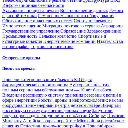
Телекоммуникационные решения
ИТ-инфраструктура ЦОД
Информационная безопасность
Аутсорсинг процесса печати
Восстановление данных
Ремонт
офисной техники
Ремонт промышленного оборудования
Обслуживание инженерных систем
Состояние ремонта
Импортозамещение
Миграция почтового сервера
Агродроны
Государственное управление
Образование
Здравоохранение
Промышленность
Сельское хозяйство
Спортивные и
культурные объекты
Энергетические компании
Издательства
и полиграфия
Торговля и логистика
Смотреть все проекты
Последние проекты
Провели категорирование объектов КИИ для
фармацевтического производства
Аутсорсинг печати с
полным сервисным обслуживанием — 10 лет без сбоев
Внедрили российскую систему хранения резервных копий в
сфере энергетики
Роботы, дроны и нейротехнологии: как мы
оборудовали инженерный центр в детском лагере
Внедрили
российскую систему хранения данных в вузе
Запустили
новую производственную линию в «Актив-Сибирь»
Помогли
Минфину Алтайского края перейти с Microsoft на российские
решения
Оснастили школу-новостройку в Новосибирске