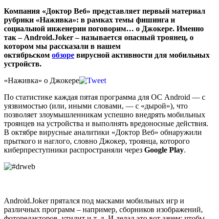
Компания «Доктор Веб» представляет первый материал
рубрики «Наживка»: в рамках темы фишинга и
социальной инженерии поговорим… о Джокере. Именно
так – Android.Joker – называется опасный троянец, о
котором мы рассказали в нашем
октябрьском
обзоре
вирусной активности для мобильных
устройств.
«Наживка» о Джокере
По статистике каждая пятая программа для ОС Android — с
уязвимостью (или, иными словами, — с «дырой»), что
позволяет злоумышленникам успешно внедрять мобильных
троянцев на устройства и выполнять вредоносные действия.
В октябре вирусные аналитики «Доктор Веб» обнаружили
прыткого и наглого, словно Джокер, троянца, которого
киберпреступники распространяли через
Google Play
.
Android.Joker прятался под масками мобильных игр и
различных программ – например, сборников изображений,
фоторедакторов, утилит и т. д. И делал это вот зачем: чтобы,