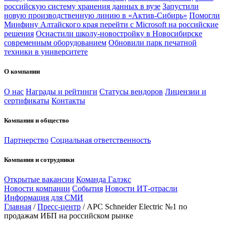
российскую систему хранения данных в вузе
Запустили
новую производственную линию в «Актив-Сибирь»
Помогли
Минфину Алтайского края перейти с Microsoft на российские
решения
Оснастили школу-новостройку в Новосибирске
современным оборудованием
Обновили парк печатной
техники в университете
О компании
О нас
Награды и рейтинги
Статусы вендоров
Лицензии и
сертификаты
Контакты
Компания и общество
Партнерство
Социальная ответственность
Компания и сотрудники
Открытые вакансии
Команда Галэкс
Новости компании
События
Новости ИТ-отрасли
Информация для СМИ
Главная
/
Пресс-центр
/
APC Schneider Electric №1 по
продажам ИБП на российском рынке