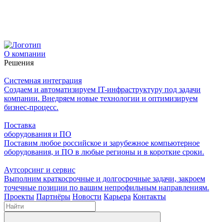
О компании
Решения
Системная интеграция
Создаем и автоматизируем IT-инфраструктуру под задачи
компании. Внедряем новые технологии и оптимизируем
бизнес-процесс.
Поставка
оборудования и ПО
Поставим любое российское и зарубежное компьютерное
оборудования, и ПО в любые регионы и в короткие сроки.
Аутсорсинг и сервис
Выполним краткосрочные и долгосрочные задачи, закроем
точечные позиции по вашим непрофильным направлениям.
Проекты
Партнёры
Новости
Карьера
Контакты