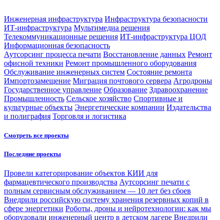
Инженерная инфраструктура
Инфраструктура безопасности
ИТ-инфраструктура
Мультимедиа решения
Телекоммуникационные решения
ИТ-инфраструктура ЦОД
Информационная безопасность
Аутсорсинг процесса печати
Восстановление данных
Ремонт
офисной техники
Ремонт промышленного оборудования
Обслуживание инженерных систем
Состояние ремонта
Импортозамещение
Миграция почтового сервера
Агродроны
Государственное управление
Образование
Здравоохранение
Промышленность
Сельское хозяйство
Спортивные и
культурные объекты
Энергетические компании
Издательства
и полиграфия
Торговля и логистика
Смотреть все проекты
Последние проекты
Провели категорирование объектов КИИ для
фармацевтического производства
Аутсорсинг печати с
полным сервисным обслуживанием — 10 лет без сбоев
Внедрили российскую систему хранения резервных копий в
сфере энергетики
Роботы, дроны и нейротехнологии: как мы
оборудовали инженерный центр в детском лагере
Внедрили