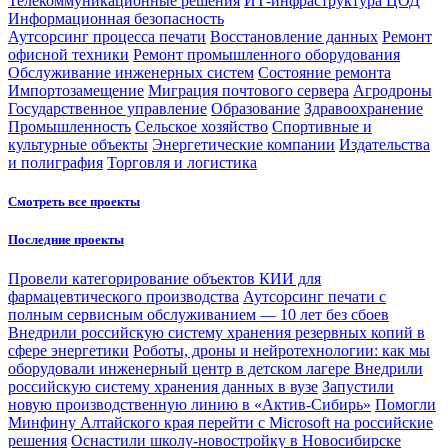
Телекоммуникационные решения
ИТ-инфраструктура ЦОД
Информационная безопасность
Аутсорсинг процесса печати
Восстановление данных
Ремонт
офисной техники
Ремонт промышленного оборудования
Обслуживание инженерных систем
Состояние ремонта
Импортозамещение
Миграция почтового сервера
Агродроны
Государственное управление
Образование
Здравоохранение
Промышленность
Сельское хозяйство
Спортивные и
культурные объекты
Энергетические компании
Издательства
и полиграфия
Торговля и логистика
Смотреть все проекты
Последние проекты
Провели категорирование объектов КИИ для
фармацевтического производства
Аутсорсинг печати с
полным сервисным обслуживанием — 10 лет без сбоев
Внедрили российскую систему хранения резервных копий в
сфере энергетики
Роботы, дроны и нейротехнологии: как мы
оборудовали инженерный центр в детском лагере
Внедрили
российскую систему хранения данных в вузе
Запустили
новую производственную линию в «Актив-Сибирь»
Помогли
Минфину Алтайского края перейти с Microsoft на российские
решения
Оснастили школу-новостройку в Новосибирске