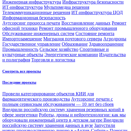
Инженерная инфраструктура
Инфраструктура безопасности
ИТ-инфраструктура
Мультимедиа решения
Телекоммуникационные решения
ИТ-инфраструктура ЦОД
Информационная безопасность
Аутсорсинг процесса печати
Восстановление данных
Ремонт
офисной техники
Ремонт промышленного оборудования
Обслуживание инженерных систем
Состояние ремонта
Импортозамещение
Миграция почтового сервера
Агродроны
Государственное управление
Образование
Здравоохранение
Промышленность
Сельское хозяйство
Спортивные и
культурные объекты
Энергетические компании
Издательства
и полиграфия
Торговля и логистика
Смотреть все проекты
Последние проекты
Провели категорирование объектов КИИ для
фармацевтического производства
Аутсорсинг печати с
полным сервисным обслуживанием — 10 лет без сбоев
Внедрили российскую систему хранения резервных копий в
сфере энергетики
Роботы, дроны и нейротехнологии: как мы
оборудовали инженерный центр в детском лагере
Внедрили
российскую систему хранения данных в вузе
Запустили
новую производственную линию в «Актив-Сибирь»
Помогли