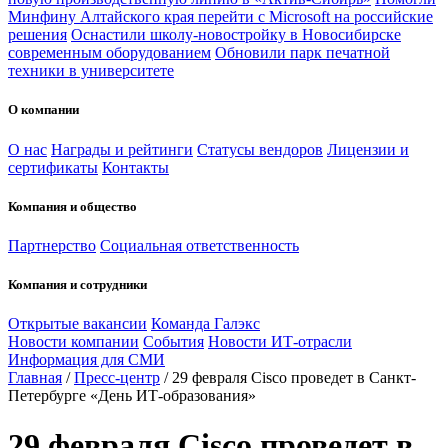
Минфину Алтайского края перейти с Microsoft на российские
решения
Оснастили школу-новостройку в Новосибирске
современным оборудованием
Обновили парк печатной
техники в университете
О компании
О нас
Награды и рейтинги
Статусы вендоров
Лицензии и
сертификаты
Контакты
Компания и общество
Партнерство
Социальная ответственность
Компания и сотрудники
Открытые вакансии
Команда Галэкс
Новости компании
События
Новости ИТ-отрасли
Информация для СМИ
Главная
/
Пресс-центр
/
29 февраля Cisco проведет в Санкт-
Петербурге «День ИТ-образования»
29 февраля Cisco проведет в