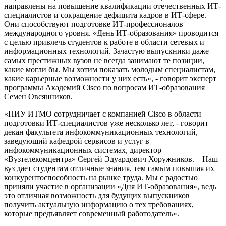
направлены на повышение квалификации отечественных ИТ-
специалистов и сокращение дефицита кадров в ИТ-сфере.
Они способствуют подготовке ИТ-профессионалов
международного уровня. «День ИТ-образования» проводится
с целью привлечь студентов к работе в области сетевых и
информационных технологий. Зачастую выпускники даже
самых престижных вузов не всегда занимают те позиции,
какие могли бы. Мы хотим показать молодым специалистам,
какие карьерные возможности у них есть», - говорит эксперт
программы Академий Cisco по вопросам ИТ-образования
Семен Овсянников.
«НИУ ИТМО сотрудничает с компанией Cisco в области
подготовки ИТ-специалистов уже несколько лет, - говорит
декан факультета инфокоммуникационных технологий,
заведующий кафедрой сервисов и услуг в
инфокоммуникационных системах, директор
«Вузтелекомцентра» Сергей Эдуардович Хоружников. – Наш
вуз дает студентам отличные знания, тем самым повышая их
конкурентоспособность на рынке труда. Мы с радостью
приняли участие в организации «Дня ИТ-образования», ведь
это отличная возможность для будущих выпускников
получить актуальную информацию о тех требованиях,
которые предъявляет современный работодатель».