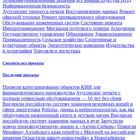
Телекоммуникационные решения
ИТ-инфраструктура ЦОД
Информационная безопасность
Аутсорсинг процесса печати
Восстановление данных
Ремонт
офисной техники
Ремонт промышленного оборудования
Обслуживание инженерных систем
Состояние ремонта
Импортозамещение
Миграция почтового сервера
Агродроны
Государственное управление
Образование
Здравоохранение
Промышленность
Сельское хозяйство
Спортивные и
культурные объекты
Энергетические компании
Издательства
и полиграфия
Торговля и логистика
Смотреть все проекты
Последние проекты
Провели категорирование объектов КИИ для
фармацевтического производства
Аутсорсинг печати с
полным сервисным обслуживанием — 10 лет без сбоев
Внедрили российскую систему хранения резервных копий в
сфере энергетики
Роботы, дроны и нейротехнологии: как мы
оборудовали инженерный центр в детском лагере
Внедрили
российскую систему хранения данных в вузе
Запустили
новую производственную линию в «Актив-Сибирь»
Помогли
Минфину Алтайского края перейти с Microsoft на российские
решения
Оснастили школу-новостройку в Новосибирске