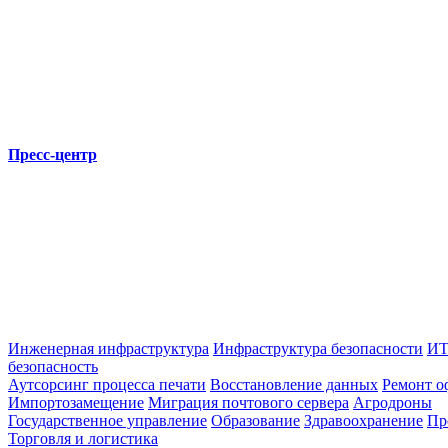
Пресс-центр
Инженерная инфраструктура
Инфраструктура безопасности
ИТ
безопасность
Аутсорсинг процесса печати
Восстановление данных
Ремонт о
Импортозамещение
Миграция почтового сервера
Агродроны
Государственное управление
Образование
Здравоохранение
Пр
Торговля и логистика