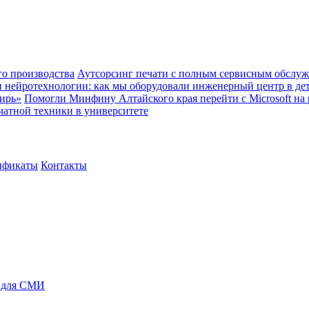
о производства
Аутсорсинг печати с полным сервисным обслуж
и нейротехнологии: как мы оборудовали инженерный центр в де
ирь»
Помогли Минфину Алтайского края перейти с Microsoft на
чатной техники в университете
ификаты
Контакты
 для СМИ