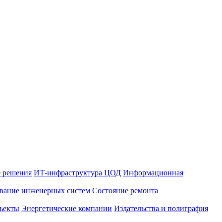
 решения
ИТ-инфраструктура ЦОД
Информационная
вание инженерных систем
Состояние ремонта
ъекты
Энергетические компании
Издательства и полиграфия