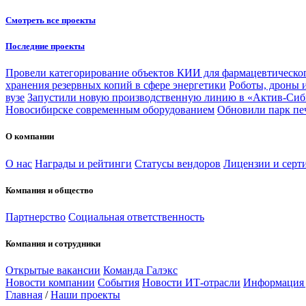
Смотреть все проекты
Последние проекты
Провели категорирование объектов КИИ для фармацевтическог
хранения резервных копий в сфере энергетики
Роботы, дроны 
вузе
Запустили новую производственную линию в «Актив-Сиб
Новосибирске современным оборудованием
Обновили парк пе
О компании
О нас
Награды и рейтинги
Статусы вендоров
Лицензии и серт
Компания и общество
Партнерство
Социальная ответственность
Компания и сотрудники
Открытые вакансии
Команда Галэкс
Новости компании
События
Новости ИТ-отрасли
Информация
Главная
/
Наши проекты