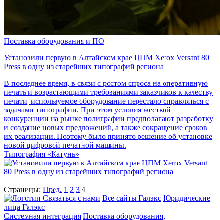
Поставка оборудования и ПО
Установили первую в Алтайском крае ЦПМ Xerox Versant 80
Press в одну из старейших типографий региона
В последнее время, в связи с ростом спроса на оперативную
печать и возрастающими требованиями заказчиков к качеству
печати, используемое оборудование перестало справляться с
задачами типографии. При этом условия жесткой
конкуренции на рынке полиграфии предполагают разработку
и создание новых предложений, а также сокращение сроков
их реализации. Поэтому было принято решение об установке
новой цифровой печатной машины.
Типография «Катунь»
Страницы:
Пред.
1
2
3
4
Связаться с нами
Все сайты Галэкс
Юридические
лица Галэкс
Системная интеграция
Поставка оборудования,