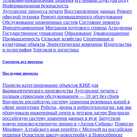
Телекоммуникационные решения
ИТ-инфраструктура ЦОД
Информационная безопасность
Аутсорсинг процесса печати
Восстановление данных
Ремонт
офисной техники
Ремонт промышленного оборудования
Обслуживание инженерных систем
Состояние ремонта
Импортозамещение
Миграция почтового сервера
Агродроны
Государственное управление
Образование
Здравоохранение
Промышленность
Сельское хозяйство
Спортивные и
культурные объекты
Энергетические компании
Издательства
и полиграфия
Торговля и логистика
Смотреть все проекты
Последние проекты
Провели категорирование объектов КИИ для
фармацевтического производства
Аутсорсинг печати с
полным сервисным обслуживанием — 10 лет без сбоев
Внедрили российскую систему хранения резервных копий в
сфере энергетики
Роботы, дроны и нейротехнологии: как мы
оборудовали инженерный центр в детском лагере
Внедрили
российскую систему хранения данных в вузе
Запустили
новую производственную линию в «Актив-Сибирь»
Помогли
Минфину Алтайского края перейти с Microsoft на российские
решения
Оснастили школу-новостройку в Новосибирске