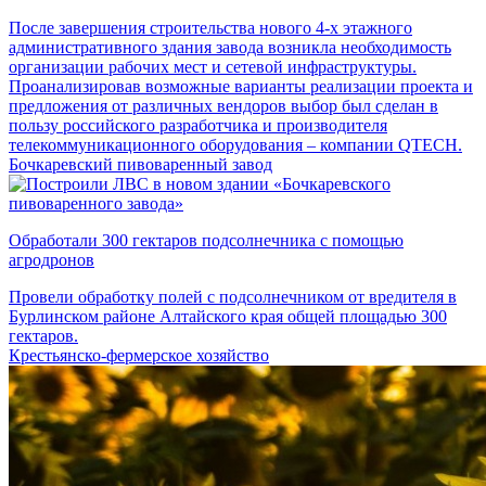
После завершения строительства нового 4-х этажного
административного здания завода возникла необходимость
организации рабочих мест и сетевой инфраструктуры.
Проанализировав возможные варианты реализации проекта и
предложения от различных вендоров выбор был сделан в
пользу российского разработчика и производителя
телекоммуникационного оборудования – компании QTECH.
Бочкаревский пивоваренный завод
Обработали 300 гектаров подсолнечника с помощью
агродронов
Провели обработку полей с подсолнечником от вредителя в
Бурлинском районе Алтайского края общей площадью 300
гектаров.
Крестьянско-фермерское хозяйство