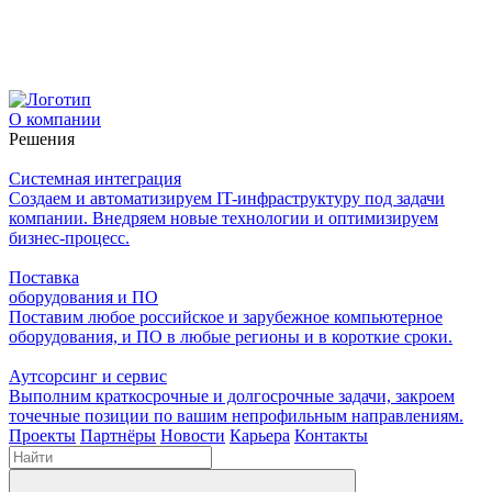
О компании
Решения
Системная интеграция
Создаем и автоматизируем IT-инфраструктуру под задачи
компании. Внедряем новые технологии и оптимизируем
бизнес-процесс.
Поставка
оборудования и ПО
Поставим любое российское и зарубежное компьютерное
оборудования, и ПО в любые регионы и в короткие сроки.
Аутсорсинг и сервис
Выполним краткосрочные и долгосрочные задачи, закроем
точечные позиции по вашим непрофильным направлениям.
Проекты
Партнёры
Новости
Карьера
Контакты