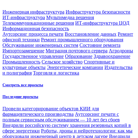
Инженерная инфраструктура
Инфраструктура безопасности
ИТ-инфраструктура
Мультимедиа решения
Телекоммуникационные решения
ИТ-инфраструктура ЦОД
Информационная безопасность
Аутсорсинг процесса печати
Восстановление данных
Ремонт
офисной техники
Ремонт промышленного оборудования
Обслуживание инженерных систем
Состояние ремонта
Импортозамещение
Миграция почтового сервера
Агродроны
Государственное управление
Образование
Здравоохранение
Промышленность
Сельское хозяйство
Спортивные и
культурные объекты
Энергетические компании
Издательства
и полиграфия
Торговля и логистика
Смотреть все проекты
Последние проекты
Провели категорирование объектов КИИ для
фармацевтического производства
Аутсорсинг печати с
полным сервисным обслуживанием — 10 лет без сбоев
Внедрили российскую систему хранения резервных копий в
сфере энергетики
Роботы, дроны и нейротехнологии: как мы
оборудовали инженерный центр в детском лагере
Внедрили