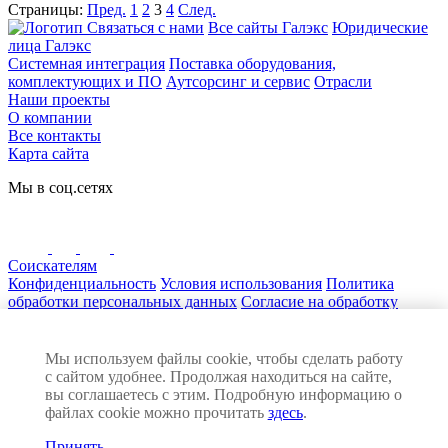
Страницы:
Пред.
1
2
3
4
След.
Связаться с нами
Все сайты Галэкс
Юридические
лица Галэкс
Системная интеграция
Поставка оборудования,
комплектующих и ПО
Аутсорсинг и сервис
Отрасли
Наши проекты
О компании
Все контакты
Карта сайта
Мы в соц.сетях
Соискателям
Конфиденциальность
Условия использования
Политика
обработки персональных данных
Согласие на обработку
персональных данных
Нашли ошибку на сайте? Сообщите нам! Выделите текст с
ошибкой и нажмите Ctrl+Enter
Мы используем файлы cookie, чтобы сделать работу
© 2026 ГАЛЭКС. Все права защищены
с сайтом удобнее. Продолжая находиться на сайте,
Разработка сайта:
вы соглашаетесь с этим. Подробную информацию о
файлах cookie можно прочитать
здесь
.
Принять