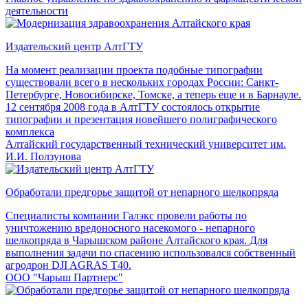
деятельности
Издательский центр АлтГТУ
На момент реализации проекта подобные типографии
существовали всего в нескольких городах России: Санкт-
Петербурге, Новосибирске, Томске, а теперь еще и в Барнауле.
12 сентября 2008 года в АлтГТУ состоялось открытие
типографии и презентация новейшего полиграфического
комплекса
Алтайский государственный технический университет им.
И.И. Ползунова
Обработали предгорье защитой от непарного шелкопряда
Специалисты компании Галэкс провели работы по
уничтожению вредоносного насекомого - непарного
шелкопряда в Чарышском районе Алтайского края. Для
выполнения задачи по спасению использовался собственный
агродрон DJI AGRAS T40.
ООО "Чарыш Партнерс"