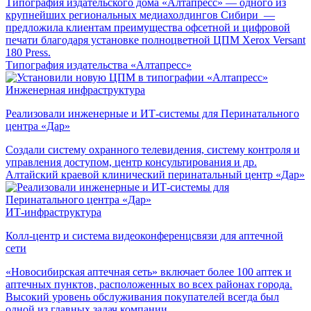
Типография издательского дома «Алтапресс» — одного из
крупнейших региональных медиахолдингов Сибири —
предложила клиентам преимущества офсетной и цифровой
печати благодаря установке полноцветной ЦПМ Xerox Versant
180 Press.
Типография издательства «Алтапресс»
Инженерная инфраструктура
Реализовали инженерные и ИТ-системы для Перинатального
центра «Дар»
Создали систему охранного телевидения, систему контроля и
управления доступом, центр консультирования и др.
Алтайский краевой клинический перинатальный центр «Дар»
ИТ-инфраструктура
Колл-центр и система видеоконференцсвязи для аптечной
сети
«Новосибирская аптечная сеть» включает более 100 аптек и
аптечных пунктов, расположенных во всех районах города.
Высокий уровень обслуживания покупателей всегда был
одной из главных задач компании.