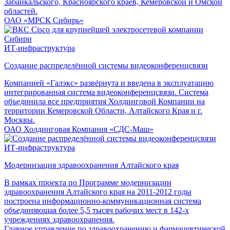
Забайкальского, Красноярского краев, Кемеровской и Омской
областей.
ОАО «МРСК Сибирь»
ИТ-инфраструктура
Создание распределённой системы видеоконференцсвязи
Компанией «Галэкс» развёрнута и введена в эксплуатацию
интегрированная система видеоконференцсвязи. Система
объединила все предприятия Холдинговой Компании на
территории Кемеровской Области, Алтайского Края и г.
Москвы.
ОАО Холдинговая Компания «СДС-Маш»
ИТ-инфраструктура
Модернизация здравоохранения Алтайского края
В рамках проекта по Программе модернизации
здравоохранения Алтайского края на 2011-2012 годы
построена информационно-коммуникационная система
объединяющая более 5,5 тысяч рабочих мест в 142-х
учреждениях здравоохранения.
Главное управление по здравоохранению и фармацевтической