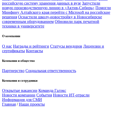
российскую систему хранения данных в вузе
Запустили
новую производственную линию в «Актив-Сибирь»
Помогли
Минфину Алтайского края перейти с Microsoft на российские
решения
Оснастили школу-новостройку в Новосибирске
современным оборудованием
Обновили парк печатной
техники в университете
О компании
О нас
Награды и рейтинги
Статусы вендоров
Лицензии и
сертификаты
Контакты
Компания и общество
Партнерство
Социальная ответственность
Компания и сотрудники
Открытые вакансии
Команда Галэкс
Новости компании
События
Новости ИТ-отрасли
Информация для СМИ
Главная
/
Наши проекты