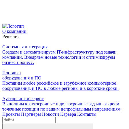
О компании
Решения
Системная интеграция
Создаем и автоматизируем IT-инфраструктуру под задачи
компании. Внедряем новые технологии и оптимизируем
бизнес-процесс.
Поставка
оборудования и ПО
Поставим любое российское и зарубежное компьютерное
оборудования, и ПО в любые регионы и в короткие сроки.
Аутсорсинг и сервис
Выполним краткосрочные и долгосрочные задачи, закроем
точечные позиции по вашим непрофильным направлениям.
Проекты
Партнёры
Новости
Карьера
Контакты