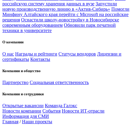
российскую систему хранения данных в вузе
Запустили
новую производственную линию в «Актив-Сибирь»
Помогли
Минфину Алтайского края перейти с Microsoft на российские
решения
Оснастили школу-новостройку в Новосибирске
современным оборудованием
Обновили парк печатной
техники в университете
О компании
О нас
Награды и рейтинги
Статусы вендоров
Лицензии и
сертификаты
Контакты
Компания и общество
Партнерство
Социальная ответственность
Компания и сотрудники
Открытые вакансии
Команда Галэкс
Новости компании
События
Новости ИТ-отрасли
Информация для СМИ
Главная
/
Наши проекты