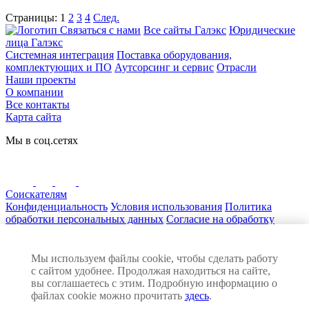
Страницы:
1
2
3
4
След.
Связаться с нами
Все сайты Галэкс
Юридические
лица Галэкс
Системная интеграция
Поставка оборудования,
комплектующих и ПО
Аутсорсинг и сервис
Отрасли
Наши проекты
О компании
Все контакты
Карта сайта
Мы в соц.сетях
Соискателям
Конфиденциальность
Условия использования
Политика
обработки персональных данных
Согласие на обработку
персональных данных
Нашли ошибку на сайте? Сообщите нам! Выделите текст с
ошибкой и нажмите Ctrl+Enter
Мы используем файлы cookie, чтобы сделать работу
© 2026 ГАЛЭКС. Все права защищены
с сайтом удобнее. Продолжая находиться на сайте,
Разработка сайта:
вы соглашаетесь с этим. Подробную информацию о
файлах cookie можно прочитать
здесь
.