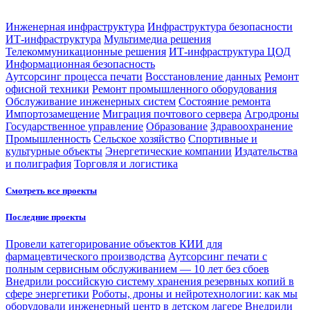
Инженерная инфраструктура
Инфраструктура безопасности
ИТ-инфраструктура
Мультимедиа решения
Телекоммуникационные решения
ИТ-инфраструктура ЦОД
Информационная безопасность
Аутсорсинг процесса печати
Восстановление данных
Ремонт
офисной техники
Ремонт промышленного оборудования
Обслуживание инженерных систем
Состояние ремонта
Импортозамещение
Миграция почтового сервера
Агродроны
Государственное управление
Образование
Здравоохранение
Промышленность
Сельское хозяйство
Спортивные и
культурные объекты
Энергетические компании
Издательства
и полиграфия
Торговля и логистика
Смотреть все проекты
Последние проекты
Провели категорирование объектов КИИ для
фармацевтического производства
Аутсорсинг печати с
полным сервисным обслуживанием — 10 лет без сбоев
Внедрили российскую систему хранения резервных копий в
сфере энергетики
Роботы, дроны и нейротехнологии: как мы
оборудовали инженерный центр в детском лагере
Внедрили