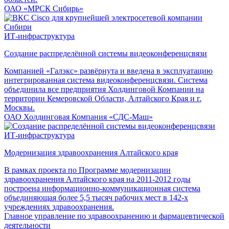
ОАО «МРСК Сибирь»
ИТ-инфраструктура
Создание распределённой системы видеоконференцсвязи
Компанией «Галэкс» развёрнута и введена в эксплуатацию
интегрированная система видеоконференцсвязи. Система
объединила все предприятия Холдинговой Компании на
территории Кемеровской Области, Алтайского Края и г.
Москвы.
ОАО Холдинговая Компания «СДС-Маш»
ИТ-инфраструктура
Модернизация здравоохранения Алтайского края
В рамках проекта по Программе модернизации
здравоохранения Алтайского края на 2011-2012 годы
построена информационно-коммуникационная система
объединяющая более 5,5 тысяч рабочих мест в 142-х
учреждениях здравоохранения.
Главное управление по здравоохранению и фармацевтической
деятельности