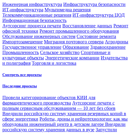
Инженерная инфраструктура
Инфраструктура безопасности
ИТ-инфраструктура
Мультимедиа решения
Телекоммуникационные решения
ИТ-инфраструктура ЦОД
Информационная безопасность
Аутсорсинг процесса печати
Восстановление данных
Ремонт
офисной техники
Ремонт промышленного оборудования
Обслуживание инженерных систем
Состояние ремонта
Импортозамещение
Миграция почтового сервера
Агродроны
Государственное управление
Образование
Здравоохранение
Промышленность
Сельское хозяйство
Спортивные и
культурные объекты
Энергетические компании
Издательства
и полиграфия
Торговля и логистика
Смотреть все проекты
Последние проекты
Провели категорирование объектов КИИ для
фармацевтического производства
Аутсорсинг печати с
полным сервисным обслуживанием — 10 лет без сбоев
Внедрили российскую систему хранения резервных копий в
сфере энергетики
Роботы, дроны и нейротехнологии: как мы
оборудовали инженерный центр в детском лагере
Внедрили
российскую систему хранения данных в вузе
Запустили