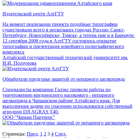
Издательский центр АлтГТУ
На момент реализации проекта подобные типографии
существовали всего в нескольких городах России: Санкт-
Петербурге, Новосибирске, Томске, а теперь еще и в Барнауле.
12 сентября 2008 года в АлтГТУ состоялось открытие
типографии и презентация новейшего полиграфического
комплекса
Алтайский государственный технический университет им.
И.И. Ползунова
Обработали предгорье защитой от непарного шелкопряда
Специалисты компании Галэкс провели работы по
уничтожению вредоносного насекомого - непарного
шелкопряда в Чарышском районе Алтайского края. Для
выполнения задачи по спасению использовался собственный
агродрон DJI AGRAS T40.
ООО "Чарыш Партнерс"
Страницы:
Пред.
1
2
3
4
След.