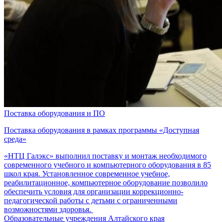
Поставка оборудования и ПО
Поставка оборудования в рамках программы «Доступная
среда»
«НТЦ Галэкс» выполнил поставку и монтаж необходимого
современного учебного и компьютерного оборудования в 85
школ края. Установленное современное учебное,
реабилитационное, компьютерное оборудование позволило
обеспечить условия для организации коррекционно-
педагогической работы с детьми с ограниченными
возможностями здоровья.
Образовательные учреждения Алтайского края