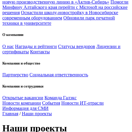
новую производственную линию в «Актив-Сибирь»
Помогли
Минфину Алтайского края перейти с Microsoft на российские
решения
Оснастили школу-новостройку в Новосибирске
современным оборудованием
Обновили парк печатной
техники в университете
О компании
О нас
Награды и рейтинги
Статусы вендоров
Лицензии и
сертификаты
Контакты
Компания и общество
Партнерство
Социальная ответственность
Компания и сотрудники
Открытые вакансии
Команда Галэкс
Новости компании
События
Новости ИТ-отрасли
Информация для СМИ
Главная
/
Наши проекты
Наши проекты