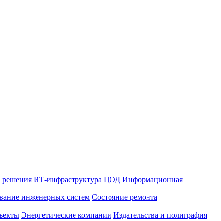
 решения
ИТ-инфраструктура ЦОД
Информационная
вание инженерных систем
Состояние ремонта
ъекты
Энергетические компании
Издательства и полиграфия