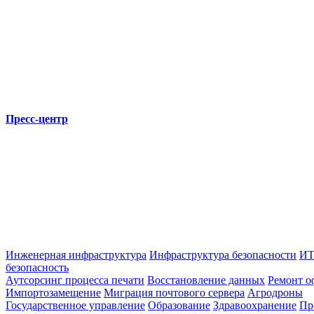
Пресс-центр
Инженерная инфраструктура
Инфраструктура безопасности
ИТ
безопасность
Аутсорсинг процесса печати
Восстановление данных
Ремонт о
Импортозамещение
Миграция почтового сервера
Агродроны
Государственное управление
Образование
Здравоохранение
Пр