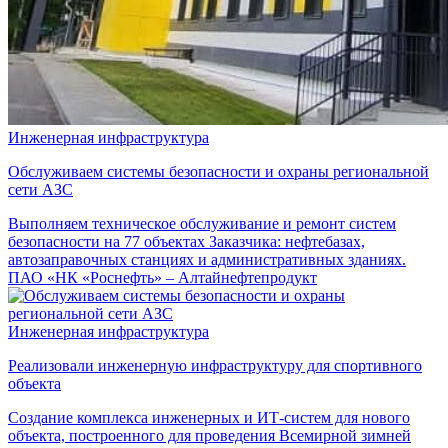
Инженерная инфраструктура
Обслуживаем системы безопасности и охраны региональной
сети АЗС
Выполняем техническое обслуживание и ремонт систем
безопасности на 77 объектах Заказчика: нефтебазах,
автозаправочных станциях и административных зданиях.
ПАО «НК «Роснефть» – Алтайнефтепродукт
Инженерная инфраструктура
Реализовали инженерную инфраструктуру для спортивного
объекта
Создание комплекса инженерных и ИТ-систем для нового
объекта, построенного для проведения Всемирной зимней