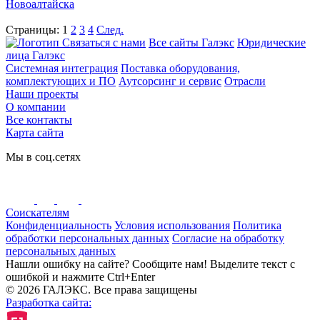
Страницы:
1
2
3
4
След.
Связаться с нами
Все сайты Галэкс
Юридические
лица Галэкс
Системная интеграция
Поставка оборудования,
комплектующих и ПО
Аутсорсинг и сервис
Отрасли
Наши проекты
О компании
Все контакты
Карта сайта
Мы в соц.сетях
Соискателям
Конфиденциальность
Условия использования
Политика
обработки персональных данных
Согласие на обработку
персональных данных
Нашли ошибку на сайте? Сообщите нам! Выделите текст с
ошибкой и нажмите Ctrl+Enter
© 2026 ГАЛЭКС. Все права защищены
Разработка сайта: