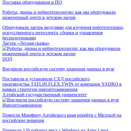
Поставка оборудования и ПО
Роботы, дроны и нейротехнологии: как мы оборудовали
инженерный центр в детском лагере
Оборудовали лагерь модулями для изучения робототехники,
искусственного интеллекта, сборки и управления
беспилотниками
Лагерь «Лесная сказка»
ЦОД
Внедрили российскую систему хранения данных в вузе
Поставили и установили СХД российского
производства TATLIN.FLEX.TWIN от компании YADRO в
рамках стратегии импортозамещения
Алтайский государственный университет
Импортозамещение
Помогли Минфину Алтайского края перейти с Microsoft на
российские решения
Перевели 120 рабочих мест с Windows на Astra Linux,