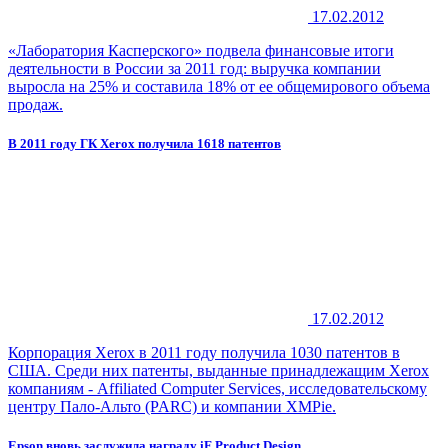
17.02.2012
«Лаборатория Касперского» подвела финансовые итоги
деятельности в России за 2011 год: выручка компании
выросла на 25% и составила 18% от ее общемирового объема
продаж.
В 2011 году ГК Xerox получила 1618 патентов
17.02.2012
Корпорация Xerox в 2011 году получила 1030 патентов в
США. Среди них патенты, выданные принадлежащим Xerox
компаниям - Affiliated Computer Services, исследовательскому
центру Пало-Альто (PARC) и компании XMPie.
Epson вновь заслужила награду iF Product Design