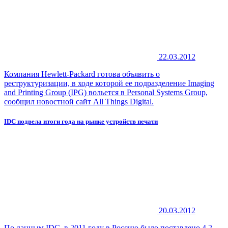
22.03.2012
Компания Hewlett-Packard готова объявить о
реструктуризации, в ходе которой ее подразделение Imaging
and Printing Group (IPG) вольется в Personal Systems Group,
сообщил новостной сайт All Things Digital.
IDC подвела итоги года на рынке устройств печати
20.03.2012
По данным IDC, в 2011 году в Россию было поставлено 4,2