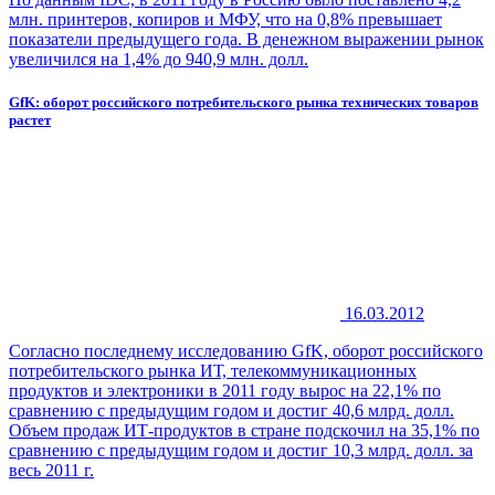
млн. принтеров, копиров и МФУ, что на 0,8% превышает
показатели предыдущего года. В денежном выражении рынок
увеличился на 1,4% до 940,9 млн. долл.
GfK: оборот российского потребительского рынка технических товаров
растет
16.03.2012
Согласно последнему исследованию GfK, оборот российского
потребительского рынка ИТ, телекоммуникационных
продуктов и электроники в 2011 году вырос на 22,1% по
сравнению с предыдущим годом и достиг 40,6 млрд. долл.
Объем продаж ИТ-продуктов в стране подскочил на 35,1% по
сравнению с предыдущим годом и достиг 10,3 млрд. долл. за
весь 2011 г.