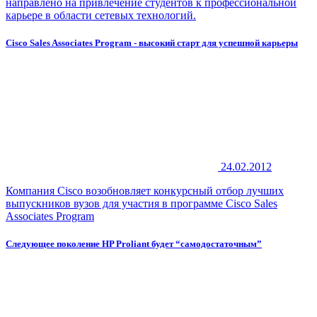
направлено на привлечение студентов к профессиональной
карьере в области сетевых технологий.
Cisco Sales Associates Program - высокий старт для успешной карьеры
24.02.2012
Компания Cisco возобновляет конкурсный отбор лучших
выпускников вузов для участия в программе Cisco Sales
Associates Program
Следующее поколение HP Proliant будет “самодостаточным”