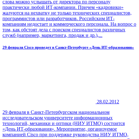
слова можно услышать от директора по персоналу
практически любой ИТ-компании. Причем «кадро­вики»
жалуются на нехватку не только технических специалистов,
программистов или разработчиков. Российским ИТ-
компаниям недостает и коммерческого персонала. На вопрос о
том, как обстоят дела с поиском специалистов различных
служб (например, маркетинга, продаж и др.),...
29 февраля Cisco проведет в Санкт-Петербурге «День ИТ-образования»
28.02.2012
29 февраля в Санкт-Петербургском национальном
исследовательском университете информационных
технологий, механики и оптики (НИУ ИТМО) состоится
«День ИТ-образования». Мероприятие, организуемое
компанией Cisco при поддержке руководства НИУ ИТМО,