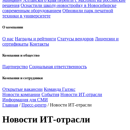
Минфину Алтайского края перейти с Microsoft на российские
решения
Оснастили школу-новостройку в Новосибирске
современным оборудованием
Обновили парк печатной
техники в университете
О компании
О нас
Награды и рейтинги
Статусы вендоров
Лицензии и
сертификаты
Контакты
Компания и общество
Партнерство
Социальная ответственность
Компания и сотрудники
Открытые вакансии
Команда Галэкс
Новости компании
События
Новости ИТ-отрасли
Информация для СМИ
Главная
/
Пресс-центр
/
Новости ИТ-отрасли
Новости ИТ-отрасли