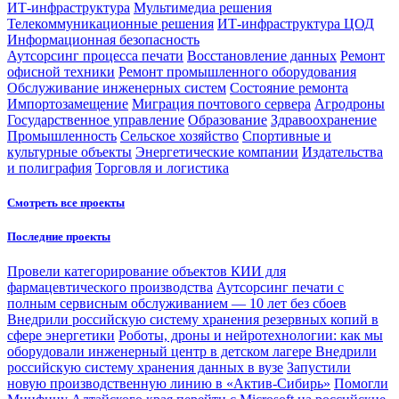
ИТ-инфраструктура
Мультимедиа решения
Телекоммуникационные решения
ИТ-инфраструктура ЦОД
Информационная безопасность
Аутсорсинг процесса печати
Восстановление данных
Ремонт
офисной техники
Ремонт промышленного оборудования
Обслуживание инженерных систем
Состояние ремонта
Импортозамещение
Миграция почтового сервера
Агродроны
Государственное управление
Образование
Здравоохранение
Промышленность
Сельское хозяйство
Спортивные и
культурные объекты
Энергетические компании
Издательства
и полиграфия
Торговля и логистика
Смотреть все проекты
Последние проекты
Провели категорирование объектов КИИ для
фармацевтического производства
Аутсорсинг печати с
полным сервисным обслуживанием — 10 лет без сбоев
Внедрили российскую систему хранения резервных копий в
сфере энергетики
Роботы, дроны и нейротехнологии: как мы
оборудовали инженерный центр в детском лагере
Внедрили
российскую систему хранения данных в вузе
Запустили
новую производственную линию в «Актив-Сибирь»
Помогли