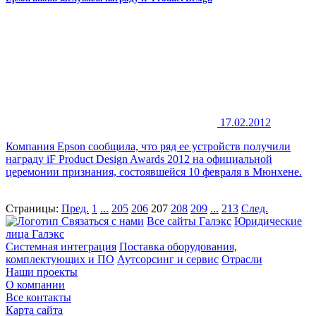
17.02.2012
Компания Epson сообщила, что ряд ее устройств получили
награду iF Product Design Awards 2012 на официальной
церемонии признания, состоявшейся 10 февраля в Мюнхене.
Страницы:
Пред.
1
...
205
206
207
208
209
...
213
След.
Связаться с нами
Все сайты Галэкс
Юридические
лица Галэкс
Системная интеграция
Поставка оборудования,
комплектующих и ПО
Аутсорсинг и сервис
Отрасли
Наши проекты
О компании
Все контакты
Карта сайта