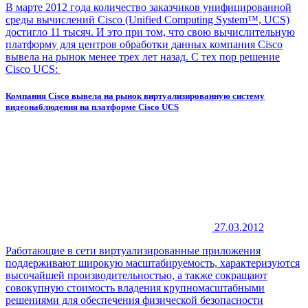
В марте 2012 года количество заказчиков унифицированной
среды вычислений Cisco (Unified Computing System™, UCS)
достигло 11 тысяч. И это при том, что свою вычислительную
платформу для центров обработки данных компания Cisco
вывела на рынок менее трех лет назад. С тех пор решение
Cisco UCS:
Компания Cisco вывела на рынок виртуализированную систему
видеонаблюдения на платформе Cisco UCS
27.03.2012
Работающие в сети виртуализированные приложения
поддерживают широкую масштабируемость, характеризуются
высочайшей производительностью, а также сокращают
совокупную стоимость владения крупномасштабными
решениями для обеспечения физической безопасности