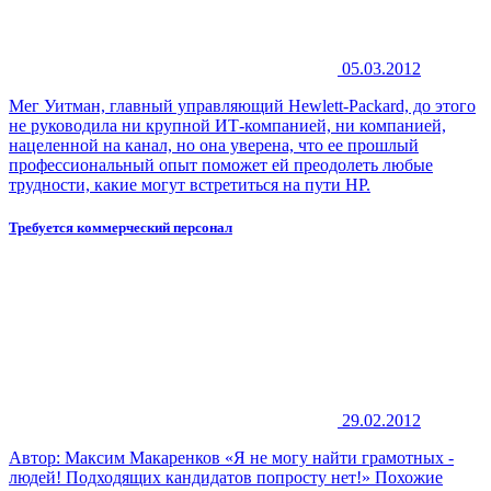
05.03.2012
Мег Уитман, главный управляющий Hewlett-Packard, до этого
не руководила ни крупной ИТ-компанией, ни компанией,
нацеленной на канал, но она уверена, что ее прошлый
профессиональный опыт поможет ей преодолеть любые
трудности, какие могут встретиться на пути HP.
Требуется коммерческий персонал
29.02.2012
Автор: Максим Макаренков «Я не могу найти грамотных ­
людей! Подходящих кандидатов попросту нет!» Похожие