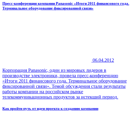
Пресс-конференция компании Panasonic «Итоги 2011 финансового года.
Терминальное оборудование фиксированной связи»
06.04.2012
Корпорация Panasonic, один из мировых лидеров в
производстве электроники, провела пресс-конференцию
«Итоги 2011 финансового года. Терминальное оборудование
фиксированной связи». Темой обсуждения стали результаты
работы компании на российском рынке
телекоммуникационных продуктов за истекший период.
Как пройти путь от идеи проекта к созданию компании