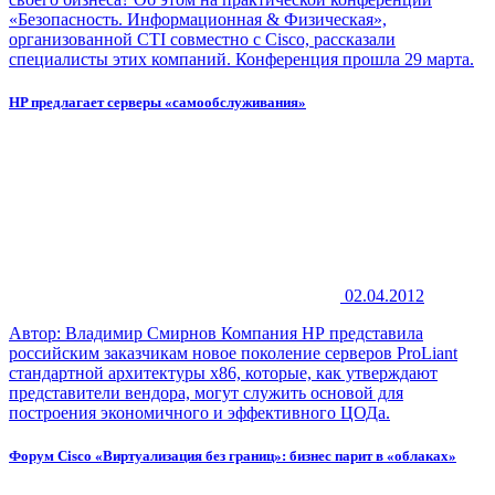
«Безопасность. Информационная & Физическая»,
организованной CTI совместно с Cisco, рассказали
специалисты этих компаний. Конференция прошла 29 марта.
HP предлагает серверы «самообслуживания»
02.04.2012
Автор: Владимир Смирнов Компания НР представила
российским заказчикам новое поколение серверов ProLiant
стандартной архитектуры х86, которые, как утверждают
представители вендора, могут служить основой для
построения экономичного и эффективного ЦОДа.
Форум Cisco «Виртуализация без границ»: бизнес парит в «облаках»