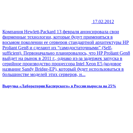
17.02.2012
Компания Hewlett-Packard 13 февраля анонсировала свои
фирменные технологии, которые будут применяться в
восьмом поколении ее серверов стандартной архитектуры HP
Proliant Gen8 и сделают их “самодостаточными” (Self-
sufficient). Первоначально планировалось, что HP Proliant Gen8
выйдет на рынок в 2011 г., однако из-за задержек запуска в
серийное производство процессора Intel Xeon E5 (кодовое
название Sandy Bridge-EP), который будет использоваться в
большинстве моделей этих серверов, н...
Выручка «Лаборатории Касперского» в России выросла на 25%