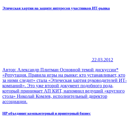
Этическая хартия на защите интересов участников ИТ-рынка
22.03.2012
Автор: Александр Плитман Основной темой дискуссии*
«Репутация. Правила игры на рынке: кто устанавливает, кто
за ними следит» стала «Этическая хартия руководителей ИТ-
компаний». Это уже второй доку­мент подобного рода,
который принимает АП КИТ, напомнил ведущий «круглого
стола» Николай Комлев, исполнительный директор
ассоциации.
HP объединит компьютерный и принтерный бизнес