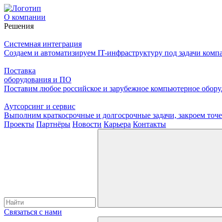
О компании
Решения
Системная интеграция
Создаем и автоматизируем IT-инфраструктуру под задачи комп
Поставка
оборудования и ПО
Поставим любое российское и зарубежное компьютерное оборуд
Аутсорсинг и сервис
Выполним краткосрочные и долгосрочные задачи, закроем то
Проекты
Партнёры
Новости
Карьера
Контакты
Связаться с нами