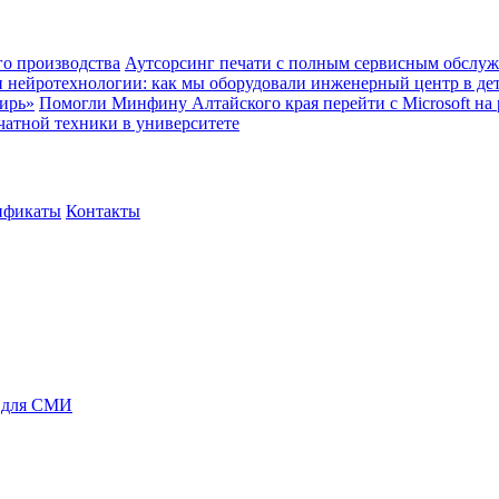
о производства
Аутсорсинг печати с полным сервисным обслуж
и нейротехнологии: как мы оборудовали инженерный центр в де
ирь»
Помогли Минфину Алтайского края перейти с Microsoft на
чатной техники в университете
ификаты
Контакты
 для СМИ