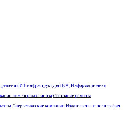
 решения
ИТ-инфраструктура ЦОД
Информационная
вание инженерных систем
Состояние ремонта
ъекты
Энергетические компании
Издательства и полиграфия