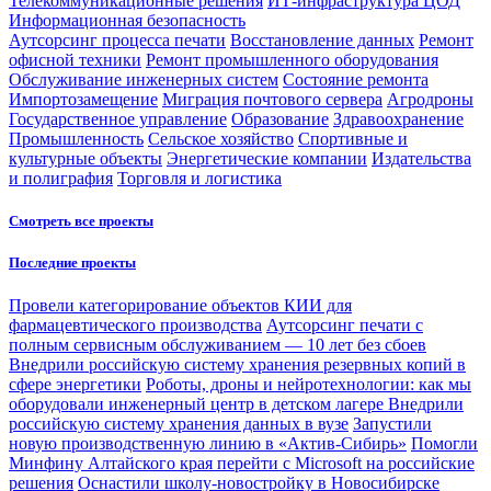
Телекоммуникационные решения
ИТ-инфраструктура ЦОД
Информационная безопасность
Аутсорсинг процесса печати
Восстановление данных
Ремонт
офисной техники
Ремонт промышленного оборудования
Обслуживание инженерных систем
Состояние ремонта
Импортозамещение
Миграция почтового сервера
Агродроны
Государственное управление
Образование
Здравоохранение
Промышленность
Сельское хозяйство
Спортивные и
культурные объекты
Энергетические компании
Издательства
и полиграфия
Торговля и логистика
Смотреть все проекты
Последние проекты
Провели категорирование объектов КИИ для
фармацевтического производства
Аутсорсинг печати с
полным сервисным обслуживанием — 10 лет без сбоев
Внедрили российскую систему хранения резервных копий в
сфере энергетики
Роботы, дроны и нейротехнологии: как мы
оборудовали инженерный центр в детском лагере
Внедрили
российскую систему хранения данных в вузе
Запустили
новую производственную линию в «Актив-Сибирь»
Помогли
Минфину Алтайского края перейти с Microsoft на российские
решения
Оснастили школу-новостройку в Новосибирске