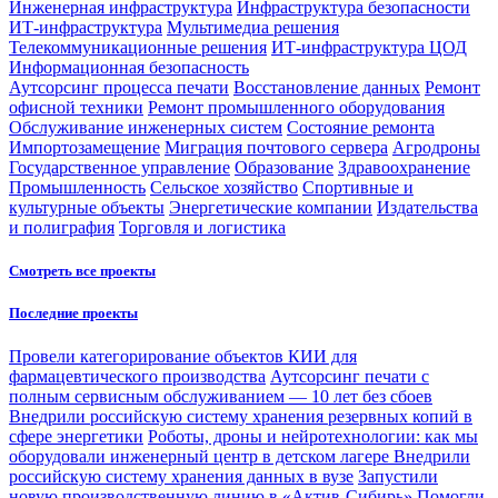
Инженерная инфраструктура
Инфраструктура безопасности
ИТ-инфраструктура
Мультимедиа решения
Телекоммуникационные решения
ИТ-инфраструктура ЦОД
Информационная безопасность
Аутсорсинг процесса печати
Восстановление данных
Ремонт
офисной техники
Ремонт промышленного оборудования
Обслуживание инженерных систем
Состояние ремонта
Импортозамещение
Миграция почтового сервера
Агродроны
Государственное управление
Образование
Здравоохранение
Промышленность
Сельское хозяйство
Спортивные и
культурные объекты
Энергетические компании
Издательства
и полиграфия
Торговля и логистика
Смотреть все проекты
Последние проекты
Провели категорирование объектов КИИ для
фармацевтического производства
Аутсорсинг печати с
полным сервисным обслуживанием — 10 лет без сбоев
Внедрили российскую систему хранения резервных копий в
сфере энергетики
Роботы, дроны и нейротехнологии: как мы
оборудовали инженерный центр в детском лагере
Внедрили
российскую систему хранения данных в вузе
Запустили
новую производственную линию в «Актив-Сибирь»
Помогли