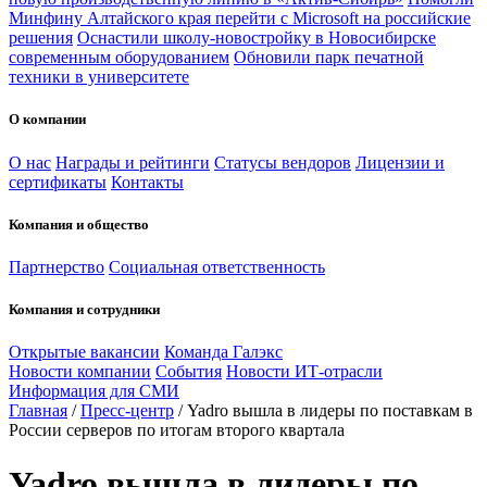
Минфину Алтайского края перейти с Microsoft на российские
решения
Оснастили школу-новостройку в Новосибирске
современным оборудованием
Обновили парк печатной
техники в университете
О компании
О нас
Награды и рейтинги
Статусы вендоров
Лицензии и
сертификаты
Контакты
Компания и общество
Партнерство
Социальная ответственность
Компания и сотрудники
Открытые вакансии
Команда Галэкс
Новости компании
События
Новости ИТ-отрасли
Информация для СМИ
Главная
/
Пресс-центр
/
Yadro вышла в лидеры по поставкам в
России серверов по итогам второго квартала
Yadro вышла в лидеры по