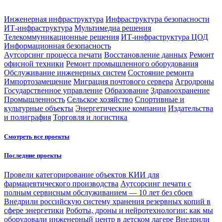
Инженерная инфраструктура
Инфраструктура безопасности
ИТ-инфраструктура
Мультимедиа решения
Телекоммуникационные решения
ИТ-инфраструктура ЦОД
Информационная безопасность
Аутсорсинг процесса печати
Восстановление данных
Ремонт
офисной техники
Ремонт промышленного оборудования
Обслуживание инженерных систем
Состояние ремонта
Импортозамещение
Миграция почтового сервера
Агродроны
Государственное управление
Образование
Здравоохранение
Промышленность
Сельское хозяйство
Спортивные и
культурные объекты
Энергетические компании
Издательства
и полиграфия
Торговля и логистика
Смотреть все проекты
Последние проекты
Провели категорирование объектов КИИ для
фармацевтического производства
Аутсорсинг печати с
полным сервисным обслуживанием — 10 лет без сбоев
Внедрили российскую систему хранения резервных копий в
сфере энергетики
Роботы, дроны и нейротехнологии: как мы
оборудовали инженерный центр в детском лагере
Внедрили