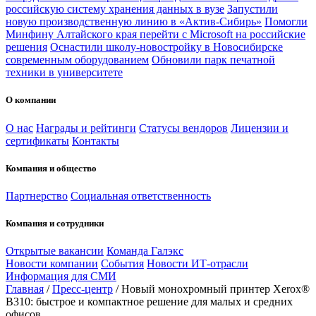
российскую систему хранения данных в вузе
Запустили
новую производственную линию в «Актив-Сибирь»
Помогли
Минфину Алтайского края перейти с Microsoft на российские
решения
Оснастили школу-новостройку в Новосибирске
современным оборудованием
Обновили парк печатной
техники в университете
О компании
О нас
Награды и рейтинги
Статусы вендоров
Лицензии и
сертификаты
Контакты
Компания и общество
Партнерство
Социальная ответственность
Компания и сотрудники
Открытые вакансии
Команда Галэкс
Новости компании
События
Новости ИТ-отрасли
Информация для СМИ
Главная
/
Пресс-центр
/
Новый монохромный принтер Xerox®
B310: быстрое и компактное решение для малых и средних
офисов