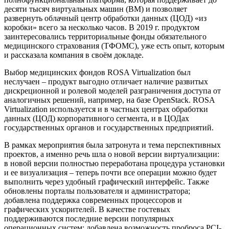
десяти тысяч виртуальных машин (ВМ) и позволяет
развернуть облачный центр обработки данных (ЦОД) «из
коробки» всего за несколько часов. В 2019 г. продуктом
заинтересовались территориальные фонды обязательного
медицинского страхования (ТФОМС), уже есть опыт, которым
и рассказала компания в своём докладе.
Выбор медицинских фондов ROSA Virtualization был
неслучаен – продукт выгодно отличает наличие развитых
дискреционной и ролевой моделей разграничения доступа от
аналогичных решений, например, на базе OpenStack. ROSA
Virtualization используется и в частных центрах обработки
данных (ЦОД) корпоративного сегмента, и в ЦОДах
государственных органов и государственных предприятий.
В рамках мероприятия была затронута и тема перспективных
проектов, а именно речь шла о новой версии виртуализации:
в новой версии полностью переработана процедура установки
и ее визуализация – теперь почти все операции можно будет
выполнить через удобный графический интерфейс. Также
обновлены порталы пользователя и администратора;
добавлена поддержка современных процессоров и
графических ускорителей. В качестве гостевых
поддерживаются последние версии популярных
операционных систем; добавлена возможность проброса PCI-