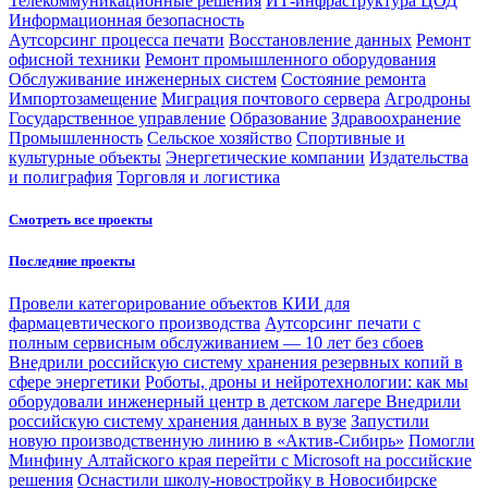
Телекоммуникационные решения
ИТ-инфраструктура ЦОД
Информационная безопасность
Аутсорсинг процесса печати
Восстановление данных
Ремонт
офисной техники
Ремонт промышленного оборудования
Обслуживание инженерных систем
Состояние ремонта
Импортозамещение
Миграция почтового сервера
Агродроны
Государственное управление
Образование
Здравоохранение
Промышленность
Сельское хозяйство
Спортивные и
культурные объекты
Энергетические компании
Издательства
и полиграфия
Торговля и логистика
Смотреть все проекты
Последние проекты
Провели категорирование объектов КИИ для
фармацевтического производства
Аутсорсинг печати с
полным сервисным обслуживанием — 10 лет без сбоев
Внедрили российскую систему хранения резервных копий в
сфере энергетики
Роботы, дроны и нейротехнологии: как мы
оборудовали инженерный центр в детском лагере
Внедрили
российскую систему хранения данных в вузе
Запустили
новую производственную линию в «Актив-Сибирь»
Помогли
Минфину Алтайского края перейти с Microsoft на российские
решения
Оснастили школу-новостройку в Новосибирске