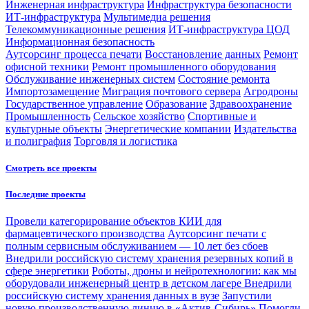
Инженерная инфраструктура
Инфраструктура безопасности
ИТ-инфраструктура
Мультимедиа решения
Телекоммуникационные решения
ИТ-инфраструктура ЦОД
Информационная безопасность
Аутсорсинг процесса печати
Восстановление данных
Ремонт
офисной техники
Ремонт промышленного оборудования
Обслуживание инженерных систем
Состояние ремонта
Импортозамещение
Миграция почтового сервера
Агродроны
Государственное управление
Образование
Здравоохранение
Промышленность
Сельское хозяйство
Спортивные и
культурные объекты
Энергетические компании
Издательства
и полиграфия
Торговля и логистика
Смотреть все проекты
Последние проекты
Провели категорирование объектов КИИ для
фармацевтического производства
Аутсорсинг печати с
полным сервисным обслуживанием — 10 лет без сбоев
Внедрили российскую систему хранения резервных копий в
сфере энергетики
Роботы, дроны и нейротехнологии: как мы
оборудовали инженерный центр в детском лагере
Внедрили
российскую систему хранения данных в вузе
Запустили
новую производственную линию в «Актив-Сибирь»
Помогли