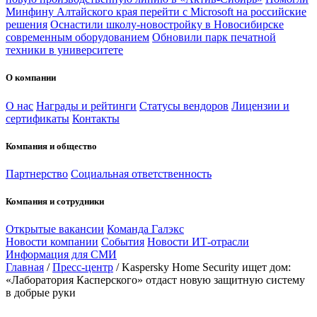
Минфину Алтайского края перейти с Microsoft на российские
решения
Оснастили школу-новостройку в Новосибирске
современным оборудованием
Обновили парк печатной
техники в университете
О компании
О нас
Награды и рейтинги
Статусы вендоров
Лицензии и
сертификаты
Контакты
Компания и общество
Партнерство
Социальная ответственность
Компания и сотрудники
Открытые вакансии
Команда Галэкс
Новости компании
События
Новости ИТ-отрасли
Информация для СМИ
Главная
/
Пресс-центр
/
Kaspersky Home Security ищет дом:
«Лаборатория Касперского» отдаст новую защитную систему
в добрые руки