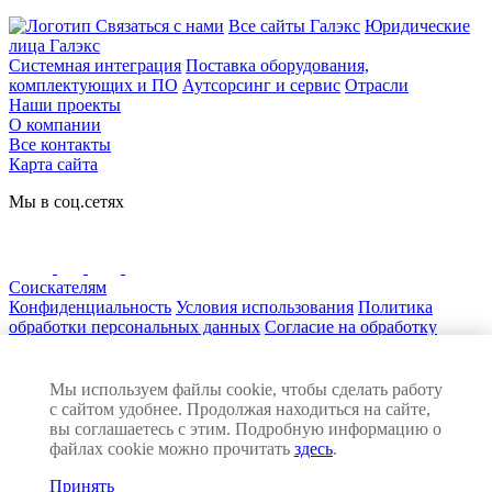
Связаться с нами
Все сайты Галэкс
Юридические
лица Галэкс
Системная интеграция
Поставка оборудования,
комплектующих и ПО
Аутсорсинг и сервис
Отрасли
Наши проекты
О компании
Все контакты
Карта сайта
Мы в соц.сетях
Соискателям
Конфиденциальность
Условия использования
Политика
обработки персональных данных
Согласие на обработку
персональных данных
Нашли ошибку на сайте? Сообщите нам! Выделите текст с
ошибкой и нажмите Ctrl+Enter
Мы используем файлы cookie, чтобы сделать работу
© 2026 ГАЛЭКС. Все права защищены
с сайтом удобнее. Продолжая находиться на сайте,
Разработка сайта:
вы соглашаетесь с этим. Подробную информацию о
файлах cookie можно прочитать
здесь
.
Принять