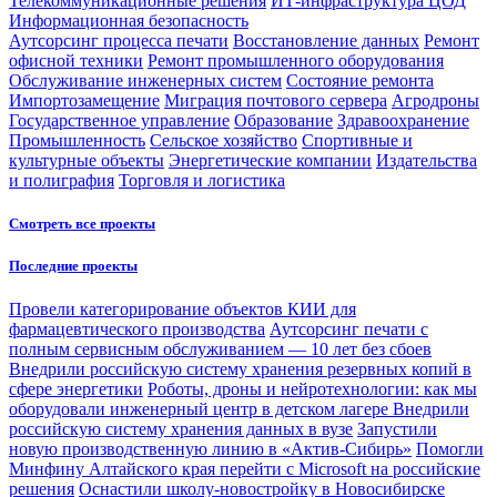
Телекоммуникационные решения
ИТ-инфраструктура ЦОД
Информационная безопасность
Аутсорсинг процесса печати
Восстановление данных
Ремонт
офисной техники
Ремонт промышленного оборудования
Обслуживание инженерных систем
Состояние ремонта
Импортозамещение
Миграция почтового сервера
Агродроны
Государственное управление
Образование
Здравоохранение
Промышленность
Сельское хозяйство
Спортивные и
культурные объекты
Энергетические компании
Издательства
и полиграфия
Торговля и логистика
Смотреть все проекты
Последние проекты
Провели категорирование объектов КИИ для
фармацевтического производства
Аутсорсинг печати с
полным сервисным обслуживанием — 10 лет без сбоев
Внедрили российскую систему хранения резервных копий в
сфере энергетики
Роботы, дроны и нейротехнологии: как мы
оборудовали инженерный центр в детском лагере
Внедрили
российскую систему хранения данных в вузе
Запустили
новую производственную линию в «Актив-Сибирь»
Помогли
Минфину Алтайского края перейти с Microsoft на российские
решения
Оснастили школу-новостройку в Новосибирске